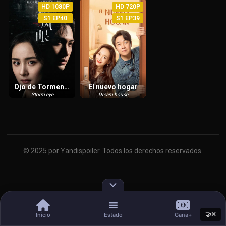
HD 1080P
HD 720P
S1 EP40
S1 EP39
Ojo de Tormenta
El nuevo hogar
Storm eye
Dream house
© 2025 por Yandispoiler. Todos los derechos reservados.
×
🤝
Inicio
Estado
Gana+