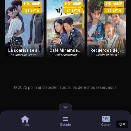
HD 1080P
HD 1080P
HD 1080P
S1 EP16
S1 EP18
S1 EP16
La sonrisa se a ido de tus ojos
Café Minamdang
Recuerdos de juventud
The Smile Has Left Your Eyes
Café Minamdang
Record of Youth
© 2025 por Yandispoiler. Todos los derechos reservados.
×
🤝
Inicio
Estado
Gana+