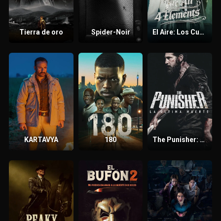
Tierra de oro
Spider-Noir
El Aire: Los Cuatro Elementos
KARTAVYA
180
The Punisher: La última muerte