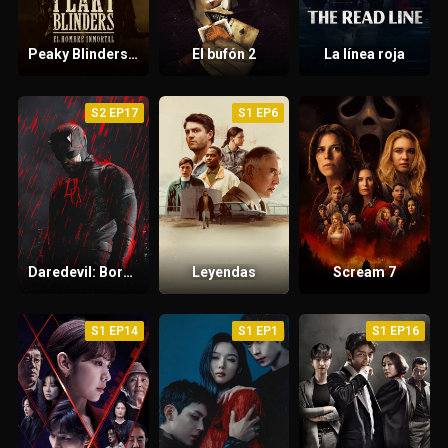
Peaky Blinders: El hombre inmortal
El bufón 2
La línea roja
S2 EP17
S1 EP6
Daredevil: Born Again
Leyendas
Scream 7
S1 EP14
S1 EP1
S1 EP16