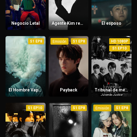
Negocio Letal
Agente Kim reactivado
El esposo
S1 EP8
S1 EP8
HD 1080P
Emisión
S1 EP10
El Hombre Vapor
Payback
Tribunal de menores
Juvenile Justice
S1 EP10
S1 EP8
S1 EP8
Emisión