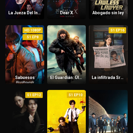
La Jueza Del Infierno
Dear X
Abogado sin ley
HD 1080P
S1 EP16
S1 EP8
Sabuesos
El Guardián: Último refugio
La infiltrada Srta. Hong
Bloodhounds
S1 EP12
S1 EP10