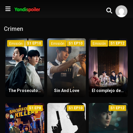
Crimen
S1 EP10
S1 EP10
S1 EP12
Emisión
Emisión
Emisión
The Prosecutor’s Proposal
Sin And Love
El complejo de apartamentos
S1 EP8
S1 EP10
S1 EP12