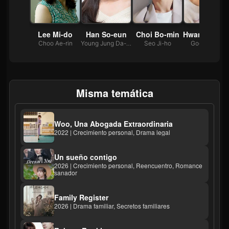
Kim Kang-hyun
Lee Mi-do
Han So-eun
Choi Bo-min
Hwan
eok-jin
Choo Ae-rin
Young Jung Da-jung
Seo Ji-ho
Goo Ja-sung
Misma temática
Woo, Una Abogada Extraordinaria
2022 | Crecimiento personal, Drama legal
Un sueño contigo
2026 | Crecimiento personal, Reencuentro, Romance
sanador
Family Register
2026 | Drama familiar, Secretos familiares