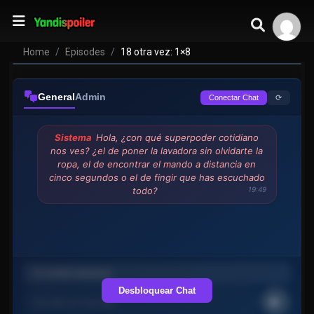
Home
Episodes
18 otra vez: 1×8
General
Admin
⟳
Conectar Chat
Sistema
Hola, ¿con qué superpoder cotidiano
nos ves? ¿el de poner la lavadora sin olvidarte la
ropa, el de encontrar el mando a distancia en
cinco segundos o el de fingir que has escuchado
todo?
19:49
Desbloquear Chat