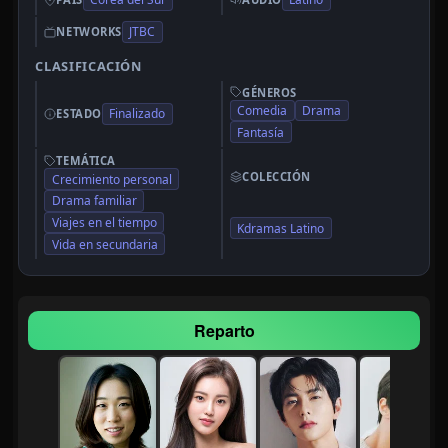
JTBC
NETWORKS
CLASIFICACIÓN
GÉNEROS
Comedia
Drama
Finalizado
ESTADO
Fantasía
TEMÁTICA
COLECCIÓN
Crecimiento personal
Drama familiar
Viajes en el tiempo
Kdramas Latino
Vida en secundaria
Reparto