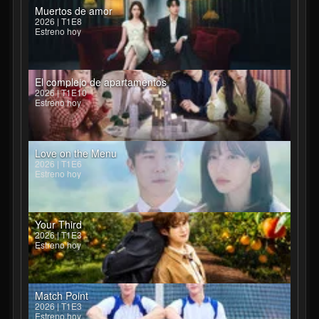
Muertos de amor
2026 | T1E8
Estreno hoy
El complejo de apartamentos
2026 | T1E10
Estreno hoy
Love on the Menu
2026 | T1E6
Estreno hoy
Your Third
2026 | T1E3
Estreno hoy
Match Point
2026 | T1E3
Estreno hoy