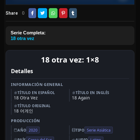
Share
0
Serie Completa:
18 otra vez
18 otra vez: 1×8
Detalles
INFORMACIÓN GENERAL
TÍTULO EN ESPAÑOL
TÍTULO EN INGLÉS
18 Otra Vez
18 Again
TÍTULO ORIGINAL
18 어게인
PRODUCCIÓN
2020
Serie Asiática
AÑO
TIPO
Corea del Sur
Latino
PAÍS
AUDIO