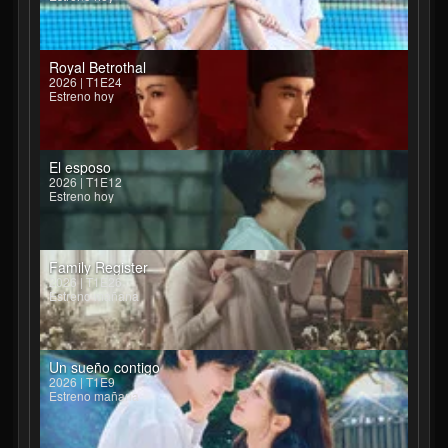
Royal Betrothal
2026 | T1E24
Estreno hoy
El esposo
2026 | T1E12
Estreno hoy
Family Register
2026 | T1E26
Estreno mañana
Un sueño contigo
2026 | T1E9
Estreno mañana