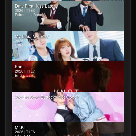
Duty First, Kiss Later
2026 | T1E3
Estreno mañana
My Bias, My Boss
2026 | T1E3
Estreno mañana
Knot
2026 | T1E7
En 2 días
Are the Sexy Buttocks Not Good?
2026 | T1E6
En 2 días
Mr.Kill
2026 | T1E6
En 2 días