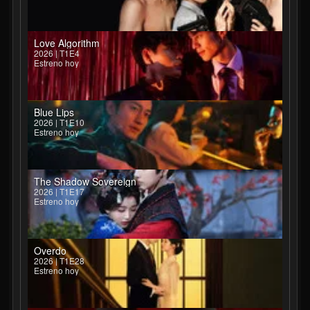
Love Algorithm
2026 | T1E4
Estreno hoy
Blue Lips
2026 | T1E10
Estreno hoy
The Shadow Sovereign
2026 | T1E17
Estreno hoy
Overdo
2026 | T1E28
Estreno hoy