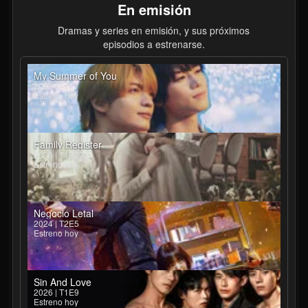
En emisión
Dramas y series en emisión, y sus próximos
episodios a estrenarse.
My Summer of You
2026 | T1E7
Estreno hoy
Family Register
2026 | T1E23
Estreno hoy
Negocio Letal
2024 | T2E5
Estreno hoy
Sin And Love
2026 | T1E9
Estreno hoy