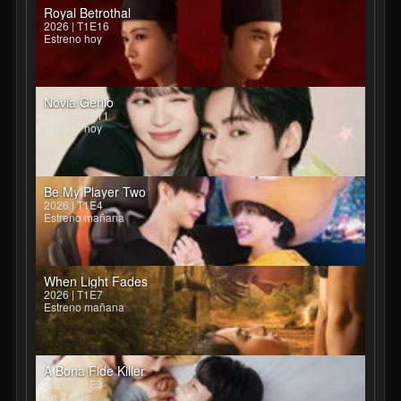
Royal Betrothal
2026 | T1E16
Estreno hoy
Novia Genio
2026 | T1E11
Estreno hoy
Be My Player Two
2026 | T1E4
Estreno mañana
When Light Fades
2026 | T1E7
Estreno mañana
A Bona Fide Killer
2026 | T1E3
En 2 días