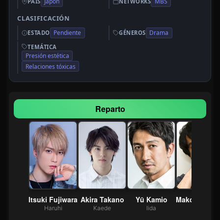
Japón
MBS
PAÍS
NETWORKS
CLASIFICACIÓN
Pendiente
Drama
ESTADO
GÉNEROS
TEMÁTICA
Presión estética
Relaciones tóxicas
Reparto
ue Sora
Itsuki Fujiwara
Akira Takano
Yū Kamio
Mako
udai
Haruhi
Kaede
Iida
Mikko