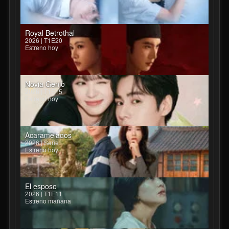
Royal Betrothal
2026 | T1E20
Estreno hoy
Novia Genio
2026 | T1E15
Estreno hoy
Acaramelados
2026 | Serie
Estreno hoy
El esposo
2026 | T1E11
Estreno mañana