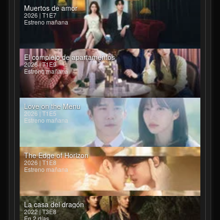
Muertos de amor
2026 | T1E7
Estreno mañana
El complejo de apartamentos
2026 | T1E9
Estreno mañana
Love on the Menu
2026 | T1E5
Estreno mañana
The Edge of Horizon
2026 | T1E8
Estreno mañana
La casa del dragón
2022 | T3E8
En 2 días