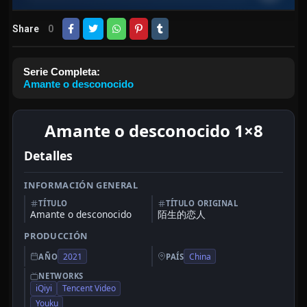
Share
0
Serie Completa:
Amante o desconocido
Amante o desconocido 1×8
Detalles
INFORMACIÓN GENERAL
TÍTULO
TÍTULO ORIGINAL
Amante o desconocido
陌生的恋人
PRODUCCIÓN
2021
China
AÑO
PAÍS
NETWORKS
iQiyi
Tencent Video
Youku