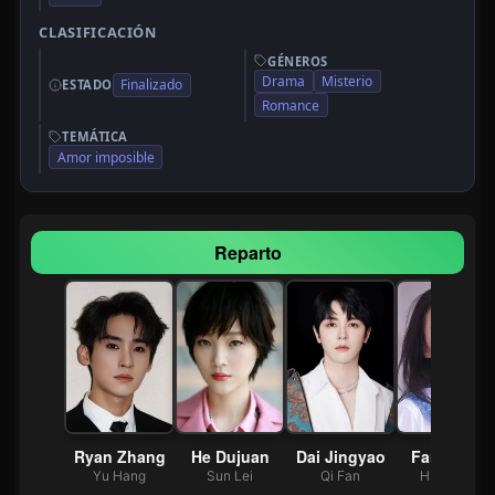
CLASIFICACIÓN
GÉNEROS
Drama
Misterio
Finalizado
ESTADO
Romance
TEMÁTICA
Amor imposible
Reparto
 Hao
Ryan Zhang
He Dujuan
Dai Jingyao
Fan Jingyi
 Youze
Yu Hang
Sun Lei
Qi Fan
Huo Youxi