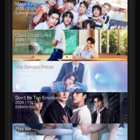
Make It Right 2026
2026 | T1E4
Estreno hoy
Class Crush Crisis
2026 | T1E3
Estreno hoy
The Servant Prince
2026 | T1E6
Estreno hoy
Don’t Be Too Emotional
2026 | T1E7
Estreno hoy
Play Me
2026 | T1E3
Estreno hoy