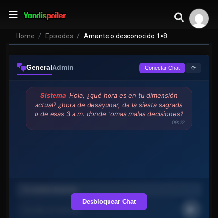
Home
Episodes
Amante o desconocido 1×8
General
Admin
⟳
Conectar Chat
Sistema
Hola, ¿qué hora es en tu dimensión
actual? ¿hora de desayunar, de la siesta sagrada
o de esas 3 a.m. donde tomas malas decisiones?
09:22
Desbloquear Chat