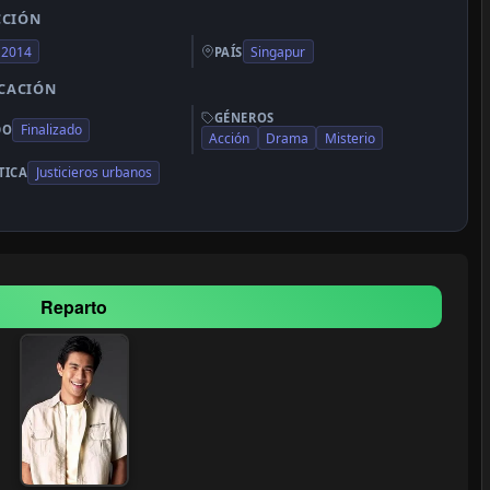
CCIÓN
2014
Singapur
PAÍS
ICACIÓN
GÉNEROS
Finalizado
DO
Acción
Drama
Misterio
Justicieros urbanos
TICA
Reparto