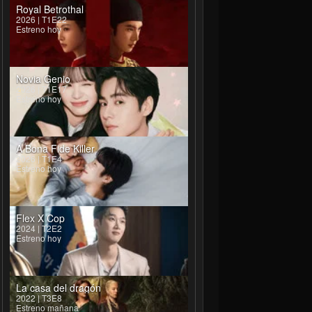
Royal Betrothal
2026 | T1E22
Estreno hoy
Novia Genio
2026 | T1E17
Estreno hoy
A Bona Fide Killer
2026 | T1E4
Estreno hoy
Flex X Cop
2024 | T2E2
Estreno hoy
La casa del dragón
2022 | T3E8
Estreno mañana