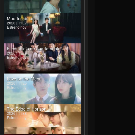
Muertos de amor
2026 | T1E7
Estreno hoy
El complejo de apartamentos
2026 | T1E9
Estreno hoy
Love on the Menu
2026 | T1E5
Estreno hoy
The Edge of Horizon
2026 | T1E8
Estreno hoy