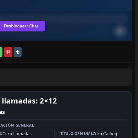
Desbloquear Chat
 llamadas: 2×12
es
ACIÓN GENERAL
Cero llamadas
Zero Calling
LO
TÍTULO ORIGINAL