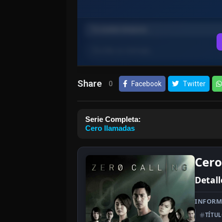
Share
0
Facebook
Twitter
Serie Completa:
Cero llamadas
Cero
Detall
INFORM
TÍTU