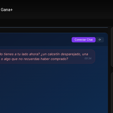
Gana+
⟳
Conectar Chat
o tienes a tu lado ahora? ¿un calcetín desparejado, una
co o algo que no recuerdas haber comprado?
00:34