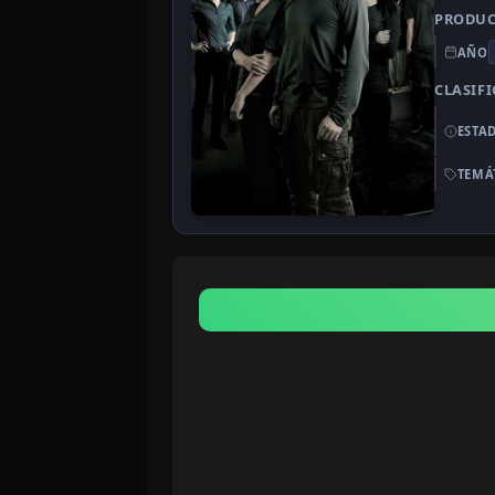
PRODU
AÑO
CLASIF
ESTA
TEMÁ