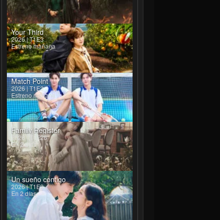
Your Third
2026 | T1E3
Estreno mañana
Match Point
2026 | T1E3
Estreno mañana
Family Register
2026 | T1E26
En 2 días
Un sueño contigo
2026 | T1E9
En 2 días