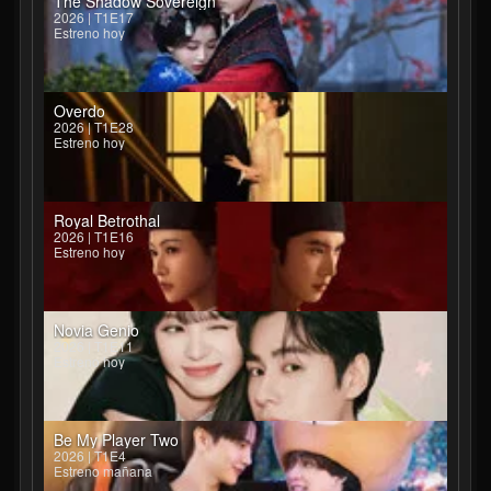
The Shadow Sovereign
2026 | T1E17
Estreno hoy
Overdo
2026 | T1E28
Estreno hoy
Royal Betrothal
2026 | T1E16
Estreno hoy
Novia Genio
2026 | T1E11
Estreno hoy
Be My Player Two
2026 | T1E4
Estreno mañana