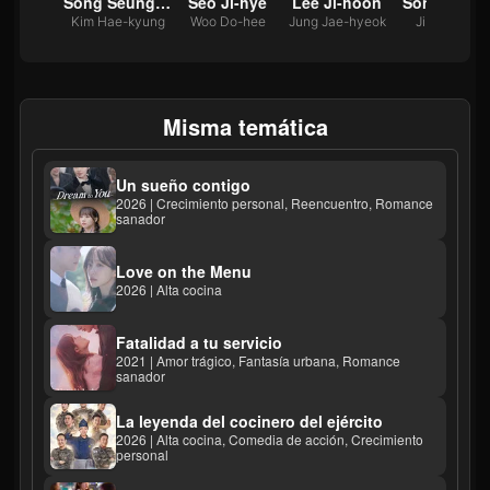
Song Seung-heon
Seo Ji-hye
Lee Ji-hoon
Son Na-eun
Kim Hae-kyung
Woo Do-hee
Jung Jae-hyeok
Jin No-eul
Misma temática
Un sueño contigo
2026 | Crecimiento personal, Reencuentro, Romance
sanador
Love on the Menu
2026 | Alta cocina
Fatalidad a tu servicio
2021 | Amor trágico, Fantasía urbana, Romance
sanador
La leyenda del cocinero del ejército
2026 | Alta cocina, Comedia de acción, Crecimiento
personal