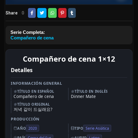
Share
0
Serie Completa:
Compañero de cena
Compañero de cena 1×12
Detalles
INFORMACIÓN GENERAL
TÍTULO EN ESPAÑOL
TÍTULO EN INGLÉS
Compañero de cena
Dinner Mate
TÍTULO ORIGINAL
저녁 같이 드실래요?
PRODUCCIÓN
2020
Serie Asiática
AÑO
TIPO
Corea del Sur
Latino
PAÍS
AUDIO