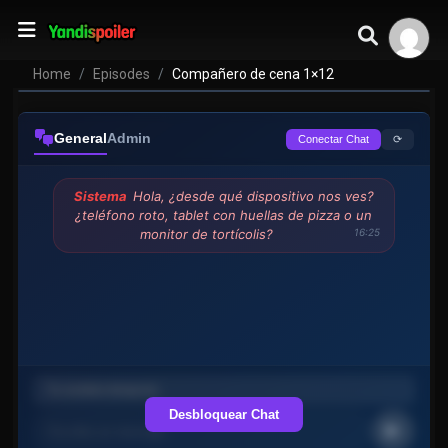
Home
Episodes
Compañero de cena 1×12
General
Admin
⟳
Conectar Chat
Sistema
Hola, ¿desde qué dispositivo nos ves?
¿teléfono roto, tablet con huellas de pizza o un
monitor de tortícolis?
16:25
Desbloquear Chat