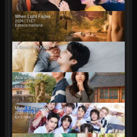
When Light Fades
2026 | T1E7
Estreno mañana
A Bona Fide Killer
2026 | T1E3
En 2 días
Acaramelados
2026 | Serie
En 2 días
Make It Right 2026
2026 | T1E4
En 2 días