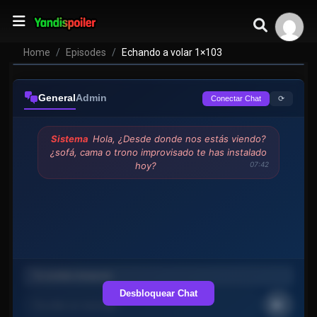
Home
Episodes
Echando a volar 1×103
General
Admin
⟳
Conectar Chat
Sistema
Hola, ¿Desde donde nos estás viendo?
¿sofá, cama o trono improvisado te has instalado
hoy?
07:42
Desbloquear Chat