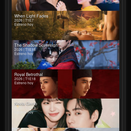
When Light Fades
2026 | T1E7
Estreno hoy
The Shadow Sovereign
2026 | T1E18
Estreno hoy
Royal Betrothal
2026 | T1E18
Estreno hoy
Novia Genio
2026 | T1E13
Estreno hoy