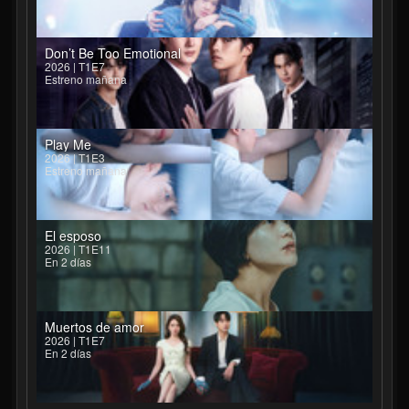
Don’t Be Too Emotional
2026 | T1E7
Estreno mañana
Play Me
2026 | T1E3
Estreno mañana
El esposo
2026 | T1E11
En 2 días
Muertos de amor
2026 | T1E7
En 2 días