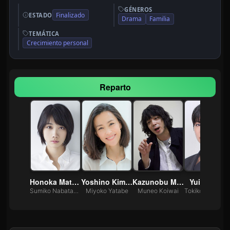
GÉNEROS
Finalizado
ESTADO
Drama
Familia
TEMÁTICA
Crecimiento personal
Reparto
Sawamura
Honoka Matsumoto
Yoshino Kimura
Kazunobu Mineta
Yui Sakuma
u Yatabe
Sumiko Nabatame
Miyoko Yatabe
Muneo Koiwai
Tokiko Sukega