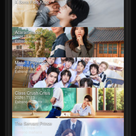
A Bona Fide Killer
2026 | T1E3
Estreno mañana
Acaramelados
2026 | Serie
Estreno mañana
Make It Right 2026
2026 | T1E4
Estreno mañana
Class Crush Crisis
2026 | T1E3
Estreno mañana
The Servant Prince
2026 | T1E6
Estreno mañana