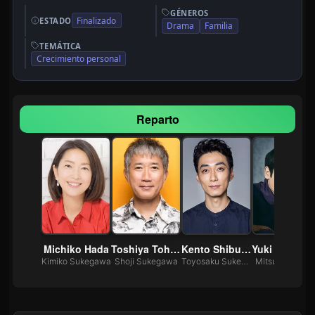
GÉNEROS
Finalizado
ESTADO
Drama
Familia
TEMÁTICA
Crecimiento personal
Reparto
 Sakuma
Michiko Hada
Toshiya Tohyama
Kento Shibuya
Yuki 
 Sukegawa
Kimiko Sukegawa
Shoji Sukegawa
Toyosaku Sukegawa
Mitsuo Sumitan