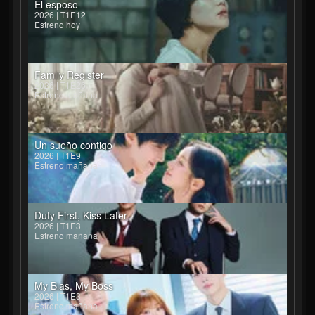
El esposo
2026 | T1E12
Estreno hoy
Family Register
2026 | T1E26
Estreno mañana
Un sueño contigo
2026 | T1E9
Estreno mañana
Duty First, Kiss Later
2026 | T1E3
Estreno mañana
My Bias, My Boss
2026 | T1E3
Estreno mañana