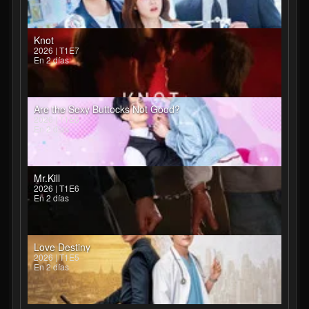
Knot
2026 | T1E7
En 2 días
Are the Sexy Buttocks Not Good?
2026 | T1E6
En 2 días
Mr.Kill
2026 | T1E6
En 2 días
Love Destiny
2026 | T1E5
En 2 días