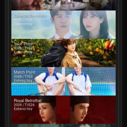
Love on the Menu
2026 | T1E6
Estreno hoy
Your Third
2026 | T1E3
Estreno hoy
Match Point
2026 | T1E3
Estreno hoy
Royal Betrothal
2026 | T1E24
Estreno hoy