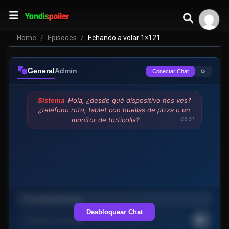
Home
Episodes
Echando a volar 1×121
General
Admin
⟳
Conectar Chat
Sistema
Hola, ¿desde qué dispositivo nos ves?
¿teléfono roto, tablet con huellas de pizza o un
monitor de tortícolis?
06:51
Desbloquear Chat