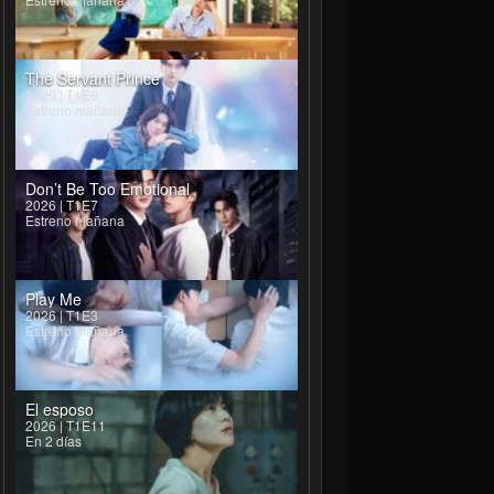
The Servant Prince
2026 | T1E6
Estreno mañana
Don’t Be Too Emotional
2026 | T1E7
Estreno mañana
Play Me
2026 | T1E3
Estreno mañana
El esposo
2026 | T1E11
En 2 días