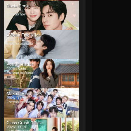
 Hada
Toshiya Tohyama
Kento Shibuya
Yuki Izumisawa
Rie Shibata
Novia Genio
kegawa
Shoji Sukegawa
Toyosaku Sukegawa
Mitsuo Sumitani
Kiyo Sumitani
2026 | T1E13
Estreno hoy
A Bona Fide Killer
2026 | T1E3
Estreno mañana
Acaramelados
2026 | Serie
Estreno mañana
Make It Right 2026
2026 | T1E4
Estreno mañana
Class Crush Crisis
2026 | T1E3
Estreno mañana