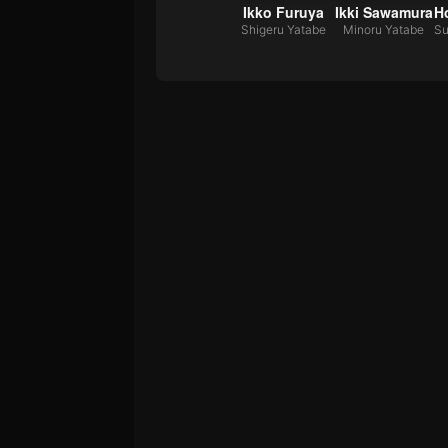
Kasumi Arimura
Ikko Furuya
Ikki Sawamura
Mineko Yatabe
Shigeru Yatabe
Minoru Yatabe