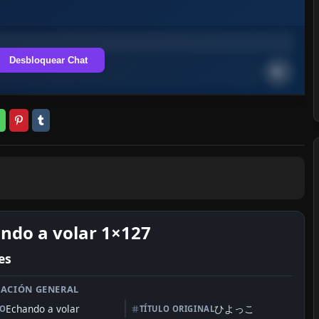
Desbloquear Chat
ndo a volar 1×127
es
ACIÓN GENERAL
Echando a volar
ひよっこ
LO
TÍTULO ORIGINAL