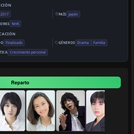
CCIÓN
2017
Japón
PAÍS
NHK
ORKS
ICACIÓN
Finalizado
Drama
Familia
DO
GÉNEROS
Crecimiento personal
TICA
Reparto