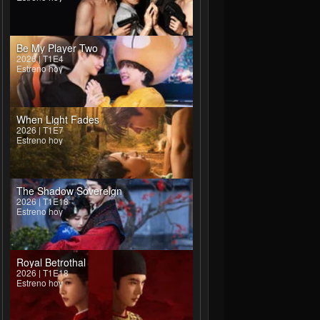
Be My Player Two
2026 | T1E4
Estreno hoy
When Light Fades
2026 | T1E7
Estreno hoy
The Shadow Sovereign
2026 | T1E18
Estreno hoy
Royal Betrothal
2026 | T1E18
Estreno hoy