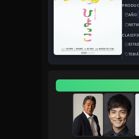
PRODU
AÑO
NETW
CLASIF
ESTA
TEMÁ