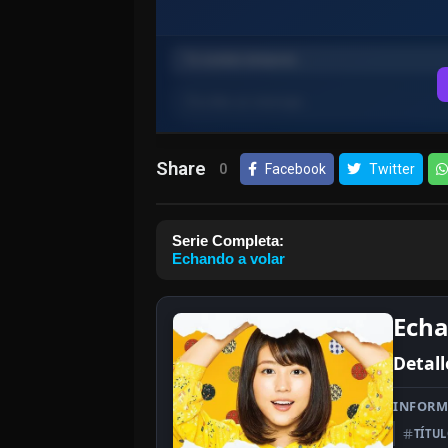
Share
0
Facebook
Twitter
Serie Completa:
Echando a volar
Echa
Detall
INFORM
TÍTU