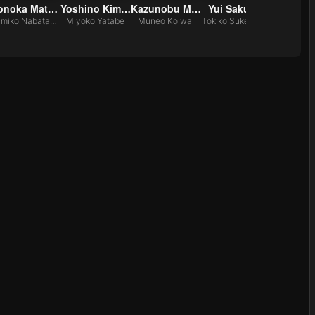
Honoka Matsumoto
Yoshino Kimura
Kazunobu Mineta
Yui Sakuma
Michiko
Sumiko Nabatame
Miyoko Yatabe
Muneo Koiwai
Tokiko Sukegawa
Kimiko Su