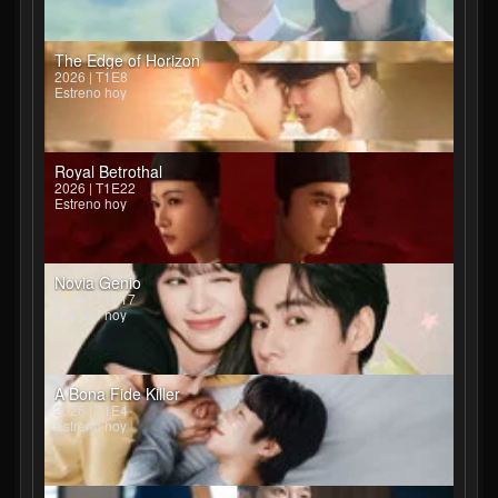
The Edge of Horizon
2026 | T1E8
Estreno hoy
Royal Betrothal
2026 | T1E22
Estreno hoy
Novia Genio
2026 | T1E17
Estreno hoy
A Bona Fide Killer
2026 | T1E4
Estreno hoy