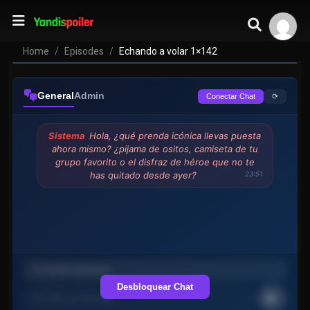
Home
Episodes
Echando a volar 1×142
General
Admin
⟳
Conectar Chat
Sistema
Hola, ¿qué prenda icónica llevas puesta
ahora mismo? ¿pijama de ositos, camiseta de tu
grupo favorito o el disfraz de héroe que no te
has quitado desde ayer?
23:51
Desbloquear Chat