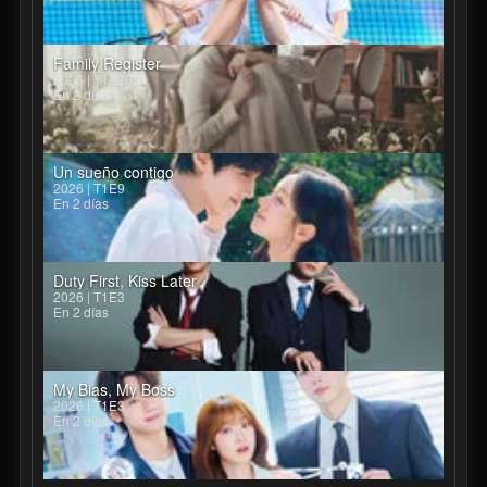
Family Register
2026 | T1E26
En 2 días
Un sueño contigo
2026 | T1E9
En 2 días
Duty First, Kiss Later
2026 | T1E3
En 2 días
My Bias, My Boss
2026 | T1E3
En 2 días