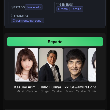
GÉNEROS
Finalizado
ESTADO
Drama
Familia
TEMÁTICA
Crecimiento personal
Reparto
Kasumi Arimura
Ikko Furuya
Ikki Sawamura
Honoka Ma
Mineko Yatabe
Shigeru Yatabe
Minoru Yatabe
Sumiko 