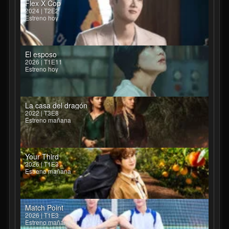
Flex X Cop
2024 | T2E2
Estreno hoy
El esposo
2026 | T1E11
Estreno hoy
La casa del dragón
2022 | T3E8
Estreno mañana
Your Third
2026 | T1E3
Estreno mañana
Match Point
2026 | T1E3
Estreno mañana