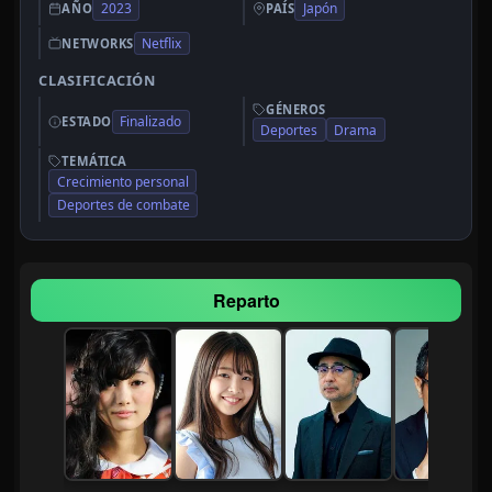
2023
Japón
AÑO
PAÍS
Netflix
NETWORKS
CLASIFICACIÓN
GÉNEROS
Finalizado
ESTADO
Deportes
Drama
TEMÁTICA
Crecimiento personal
Deportes de combate
Reparto