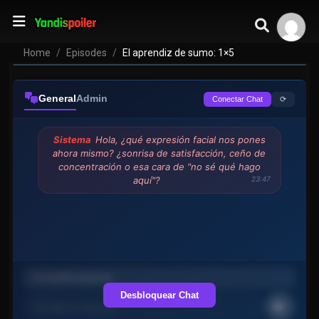
Home
Episodes
El aprendiz de sumo: 1×5
General
Admin
⟳
Conectar Chat
Sistema
Hola, ¿qué expresión facial nos pones
ahora mismo? ¿sonrisa de satisfacción, ceño de
concentración o esa cara de "no sé qué hago
aquí"?
23:47
Desbloquear Chat