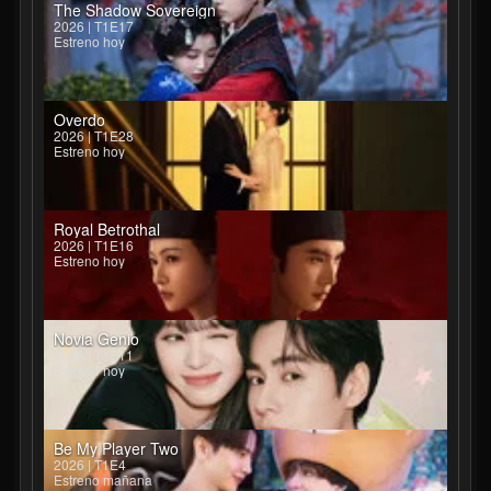
The Shadow Sovereign
2026 | T1E17
Estreno hoy
Overdo
2026 | T1E28
Estreno hoy
Royal Betrothal
2026 | T1E16
Estreno hoy
Novia Genio
2026 | T1E11
Estreno hoy
Be My Player Two
2026 | T1E4
Estreno mañana