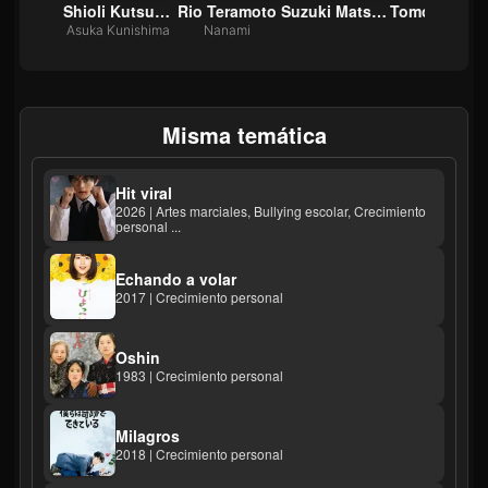
yuki
Shioli Kutsuna
Rio Teramoto
Suzuki Matsuo
Tomoro
Hana
Asuka Kunishima
Nanami
Misma temática
Hit viral
2026 | Artes marciales, Bullying escolar, Crecimiento
personal ...
Echando a volar
2017 | Crecimiento personal
Oshin
1983 | Crecimiento personal
Milagros
2018 | Crecimiento personal