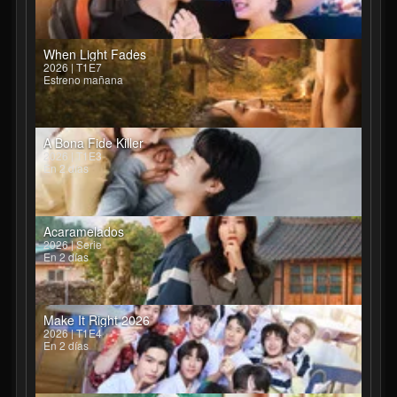
When Light Fades
2026 | T1E7
Estreno mañana
A Bona Fide Killer
2026 | T1E3
En 2 días
Acaramelados
2026 | Serie
En 2 días
Make It Right 2026
2026 | T1E4
En 2 días