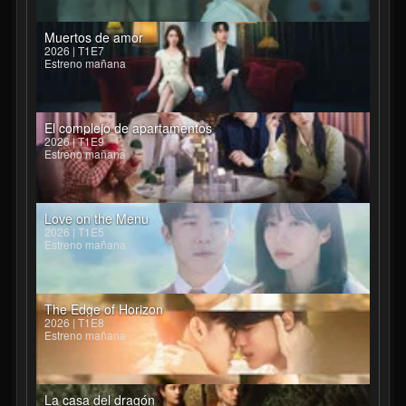
Muertos de amor
2026 | T1E7
Estreno mañana
El complejo de apartamentos
2026 | T1E9
Estreno mañana
Love on the Menu
2026 | T1E5
Estreno mañana
The Edge of Horizon
2026 | T1E8
Estreno mañana
La casa del dragón