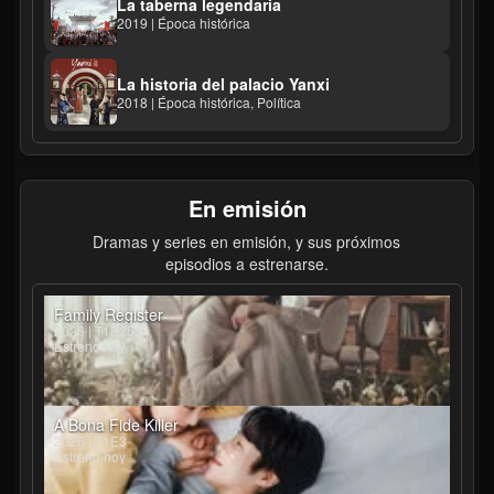
La taberna legendaria
2019 | Época histórica
La historia del palacio Yanxi
2018 | Época histórica, Política
En emisión
Dramas y series en emisión, y sus próximos
episodios a estrenarse.
Family Register
2026 | T1E25
Estreno hoy
A Bona Fide Killer
2026 | T1E3
Estreno hoy