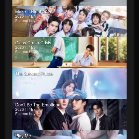
Make It Right 2026
2026 | T1E4
Estreno hoy
Class Crush Crisis
2026 | T1E3
Estreno hoy
The Servant Prince
2026 | T1E6
Estreno hoy
Don’t Be Too Emotional
2026 | T1E7
Estreno hoy
Play Me