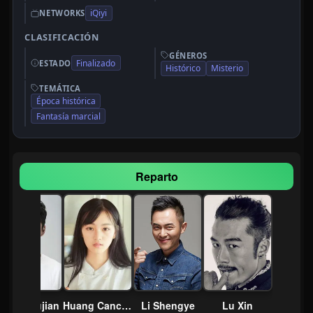
iQiyi
NETWORKS
CLASIFICACIÓN
GÉNEROS
Finalizado
ESTADO
Histórico
Misterio
TEMÁTICA
Época histórica
Fantasía marcial
Reparto
Zhang Yujian
Huang Cancan
Li Shengye
Lu Xin