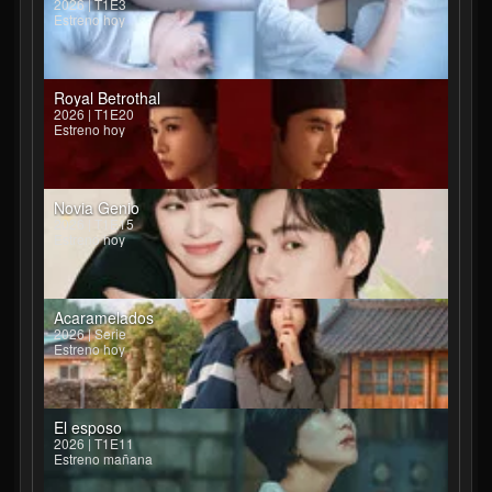
2026 | T1E3
Estreno hoy
Royal Betrothal
2026 | T1E20
Estreno hoy
Novia Genio
2026 | T1E15
Estreno hoy
Acaramelados
2026 | Serie
Estreno hoy
El esposo
2026 | T1E11
Estreno mañana