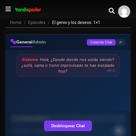
Home
Episodes
El genio y los deseos: 1×1
General
Admin
⟳
Conectar Chat
Sistema
Hola, ¿Desde donde nos estás viendo?
¿sofá, cama o trono improvisado te has instalado
hoy?
09:12
Desbloquear Chat