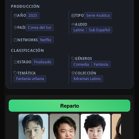
PRODUCCIÓN
2025
Serie Asiática
AÑO
TIPO
AUDIO
Corea del Sur
PAÍS
Latino
Sub Español
Netflix
NETWORKS
CLASIFICACIÓN
GÉNEROS
Finalizado
ESTADO
Comedia
Fantasía
TEMÁTICA
COLECCIÓN
Fantasía urbana
Kdramas Latino
Reparto