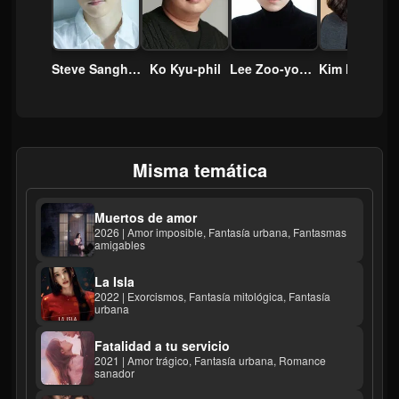
Eun-jin
Steve Sanghyun Noh
Ko Kyu-phil
Lee Zoo-young
Kim M
Misma temática
Muertos de amor
2026 | Amor imposible, Fantasía urbana, Fantasmas
amigables
La Isla
2022 | Exorcismos, Fantasía mitológica, Fantasía
urbana
Fatalidad a tu servicio
2021 | Amor trágico, Fantasía urbana, Romance
sanador