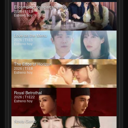
El complejo de apartamentos
2026 | T1E9
Estreno hoy
Love on the Menu
2026 | T1E5
Estreno hoy
The Edge of Horizon
2026 | T1E8
Estreno hoy
Royal Betrothal
2026 | T1E22
Estreno hoy
Novia Genio
2026 | T1E17