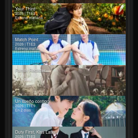
Your Third
2026 | T1E3
Estreno mañana
Match Point
2026 | T1E3
Estreno mañana
Family Register
2026 | T1E26
En 2 días
Un sueño contigo
2026 | T1E9
En 2 días
Duty First, Kiss Later
2026 | T1E3