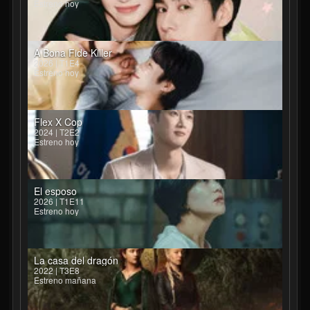
Estreno hoy
A Bona Fide Killer
2026 | T1E4
Estreno hoy
Flex X Cop
2024 | T2E2
Estreno hoy
El esposo
2026 | T1E11
Estreno hoy
La casa del dragón
2022 | T3E8
Estreno mañana