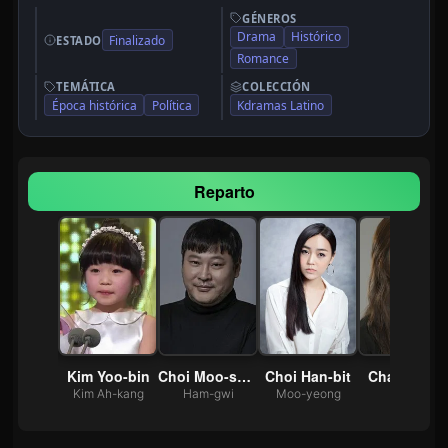
GÉNEROS
Drama
Histórico
Finalizado
ESTADO
Romance
TEMÁTICA
COLECCIÓN
Época histórica
Política
Kdramas Latino
Reparto
Uhm Hyo-seop
Kim Yoo-bin
Choi Moo-seong
Choi Han-bit
Cha Min-je
i Gae
Kim Ah-kang
Ham-gwi
Moo-yeong
Yeo-ri