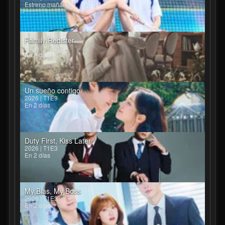
Estreno mañana
Family Register
2026 | T1E26
En 2 días
Un sueño contigo
2026 | T1E9
En 2 días
Duty First, Kiss Later
2026 | T1E3
En 2 días
My Bias, My Boss
2026 | T1E3
En 2 días