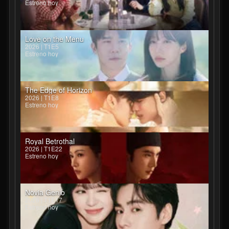
Estreno hoy
Love on the Menu
2026 | T1E5
Estreno hoy
The Edge of Horizon
2026 | T1E8
Estreno hoy
Royal Betrothal
2026 | T1E22
Estreno hoy
Novia Genio
2026 | T1E17
Estreno hoy