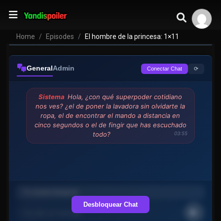
Home
Episodes
El hombre de la princesa: 1×11
General
Admin
⟳
Conectar Chat
Sistema
Hola, ¿con qué superpoder cotidiano
nos ves? ¿el de poner la lavadora sin olvidarte la
ropa, el de encontrar el mando a distancia en
cinco segundos o el de fingir que has escuchado
todo?
03:55
Desbloquear Chat