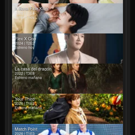
A Bona Fide Killer
2026 | T1E4
Estreno hoy
Flex X Cop
2024 | T2E2
Estreno hoy
La casa del dragón
2022 | T3E8
Estreno mañana
Your Third
2026 | T1E3
Estreno mañana
Match Point
2026 | T1E3