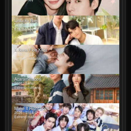
Unlucky Bae
2026 | Serie
Estreno hoy
A Bona Fide Killer
2026 | T1E3
Estreno mañana
Acaramelados
2026 | Serie
Estreno mañana
Make It Right 2026
2026 | T1E4
Estreno mañana