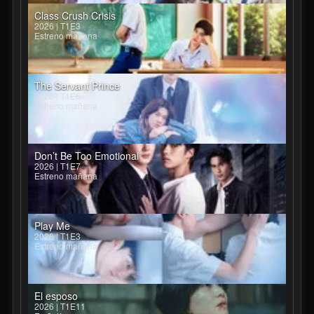
Class Crush Crisis
2026 | T1E3
Estreno mañana
The Servant Prince
2026 | T1E6
Estreno mañana
Don’t Be Too Emotional
2026 | T1E7
Estreno mañana
Play Me
2026 | T1E3
Estreno mañana
El esposo
2026 | T1E11