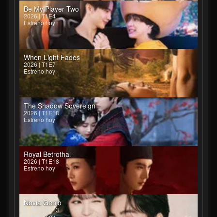
Be My Player Two
2026 | T1E4
Estreno hoy
When Light Fades
2026 | T1E7
Estreno hoy
The Shadow Sovereign
2026 | T1E18
Estreno hoy
Royal Betrothal
2026 | T1E18
Estreno hoy
Novia Genio
2026 | T1E13
Estreno hoy