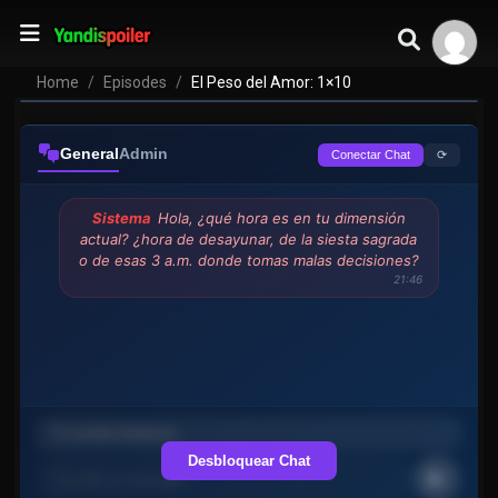
Home
Episodes
El Peso del Amor: 1×10
General
Admin
⟳
Conectar Chat
Sistema
Hola, ¿qué hora es en tu dimensión
actual? ¿hora de desayunar, de la siesta sagrada
o de esas 3 a.m. donde tomas malas decisiones?
21:46
Desbloquear Chat