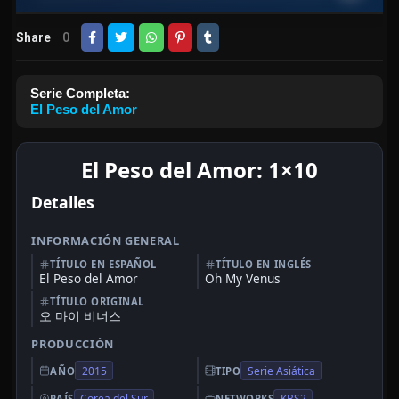
Share
0
Serie Completa:
El Peso del Amor
El Peso del Amor: 1×10
Detalles
INFORMACIÓN GENERAL
TÍTULO EN ESPAÑOL
TÍTULO EN INGLÉS
El Peso del Amor
Oh My Venus
TÍTULO ORIGINAL
오 마이 비너스
PRODUCCIÓN
2015
Serie Asiática
AÑO
TIPO
Corea del Sur
KBS2
PAÍS
NETWORKS