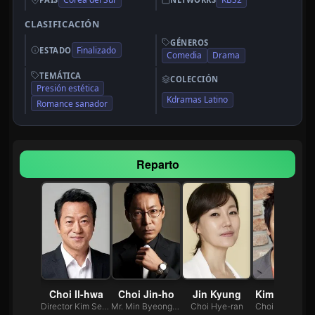
CLASIFICACIÓN
GÉNEROS
Finalizado
ESTADO
Comedia
Drama
TEMÁTICA
COLECCIÓN
Presión estética
Kdramas Latino
Romance sanador
Reparto
Hyo-jung
Choi Il-hwa
Choi Jin-ho
Jin Kyung
Kim Jung-ta
Chairwoman Lee Hong-im
Director Kim Seong-cheol
Mr. Min Byeong-uk
Choi Hye-ran
Choi Nam-cheo