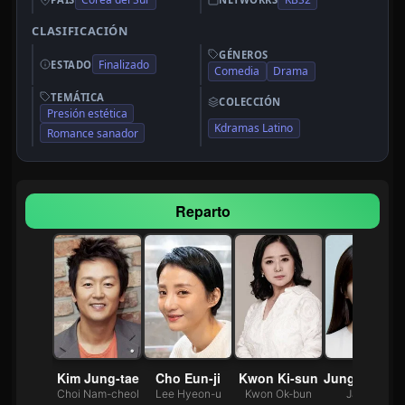
CLASIFICACIÓN
GÉNEROS
Finalizado
ESTADO
Comedia
Drama
TEMÁTICA
COLECCIÓN
Presión estética
Kdramas Latino
Romance sanador
Reparto
 Kyung
Kim Jung-tae
Cho Eun-ji
Kwon Ki-sun
Jung Hye-su
 Hye-ran
Choi Nam-cheol
Lee Hyeon-u
Kwon Ok-bun
Jang I-jin