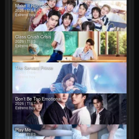
Make It Right 2026
2026 | T1E4
Estreno hoy
Class Crush Crisis
2026 | T1E3
Estreno hoy
The Servant Prince
2026 | T1E6
Estreno hoy
Don’t Be Too Emotional
2026 | T1E7
Estreno hoy
Play Me
2026 | T1E3
Estreno hoy