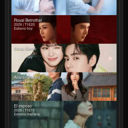
Royal Betrothal
2026 | T1E20
Estreno hoy
Novia Genio
2026 | T1E15
Estreno hoy
Acaramelados
2026 | Serie
Estreno hoy
El esposo
2026 | T1E11
Estreno mañana