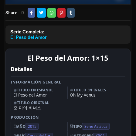
Share
0
Serie Completa:
El Peso del Amor
El Peso del Amor: 1×15
Detalles
INFORMACIÓN GENERAL
TÍTULO EN ESPAÑOL
TÍTULO EN INGLÉS
El Peso del Amor
Oh My Venus
TÍTULO ORIGINAL
오 마이 비너스
PRODUCCIÓN
2015
Serie Asiática
AÑO
TIPO
Corea del Sur
KBS2
PAÍS
NETWORKS