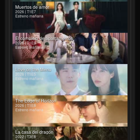
Muertos de amor
2026 | T1E7
Estreno mañana
El complejo de apartamentos
2026 | T1E9
Estreno mañana
Love on the Menu
2026 | T1E5
Estreno mañana
The Edge of Horizon
2026 | T1E8
Estreno mañana
La casa del dragón
2022 | T3E8