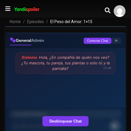
Home
Episodes
El Peso del Amor: 1×15
General
Admin
⟳
Conectar Chat
Sistema
Hola, ¿En compañía de quién nos ves?
¿Tu mascota, tu pareja, tus plantas o solo tú y la
pantalla?
22:46
Desbloquear Chat