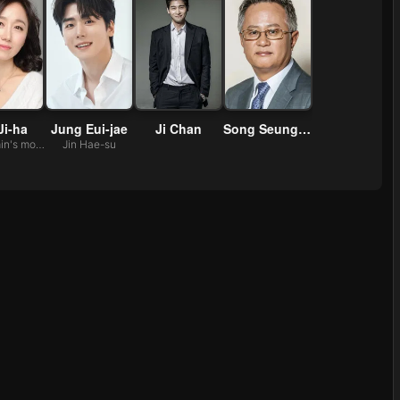
Ji-ha
Jung Eui-jae
Ji Chan
Song Seung-hwan
Kyung-min's mother
Jin Hae-su