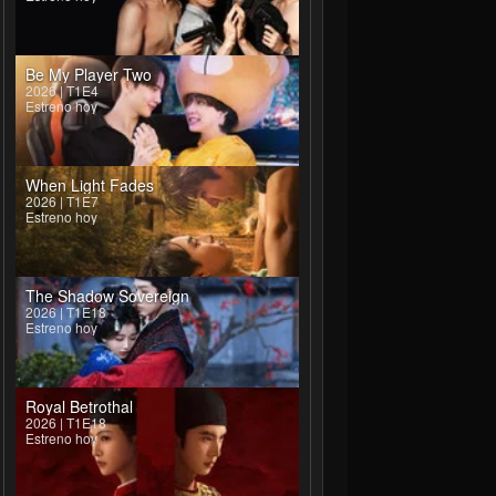
Be My Player Two
2026 | T1E4
Estreno hoy
When Light Fades
2026 | T1E7
Estreno hoy
The Shadow Sovereign
2026 | T1E18
Estreno hoy
Royal Betrothal
2026 | T1E18
Estreno hoy