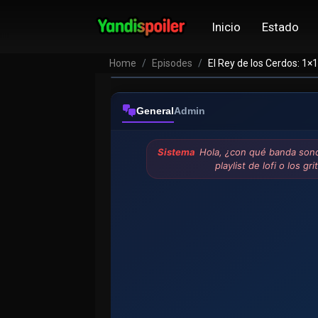
Inicio
Estado
Home
Episodes
El Rey de los Cerdos: 1×
General
Admin
Sistema
Hola, ¿con qué banda sono
playlist de lofi o los g