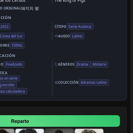
 de los Cerdos
The King of Pigs
돼지의 왕
LO ORIGINAL
CCIÓN
2022
Serie Asiática
TIPO
Corea del Sur
Latino
AUDIO
TVING
ORKS
ICACIÓN
Finalizado
Drama
Misterio
DO
GÉNEROS
TICA
os en serie
Kdramas Latino
COLECCIÓN
g escolar
za calculadora
Reparto