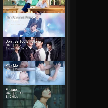
The Servant Prince
2026 | T1E6
Estreno mañana
Don’t Be Too Emotional
2026 | T1E7
Estreno mañana
Play Me
2026 | T1E3
Estreno mañana
El esposo
2026 | T1E11
En 2 días