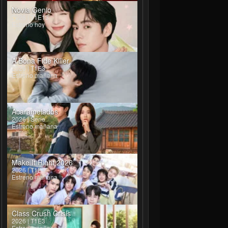
Novia Genio
2026 | T1E13
Estreno hoy
A Bona Fide Killer
2026 | T1E3
Estreno mañana
Acaramelados
2026 | Serie
Estreno mañana
Make It Right 2026
2026 | T1E4
Estreno mañana
Class Crush Crisis
2026 | T1E3
Estreno mañana