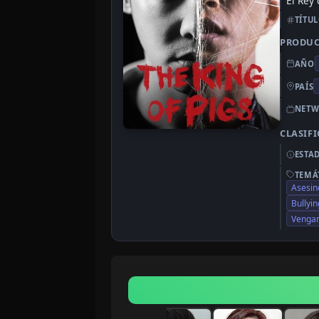
El Rey
TÍTU
PRODU
AÑO
PAÍS
NETW
CLASIF
ESTA
TEMÁ
Asesin
Bullyin
Vengan