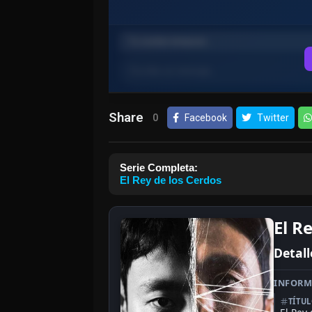
Share
0
Facebook
Twitter
Serie Completa:
El Rey de los Cerdos
El R
Detall
INFORM
TÍTU