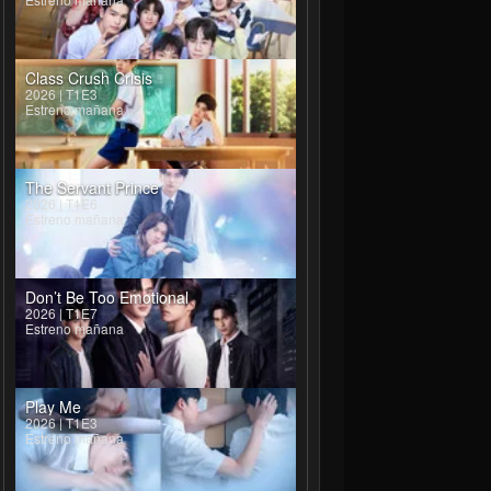
Class Crush Crisis
2026 | T1E3
Estreno mañana
The Servant Prince
2026 | T1E6
Estreno mañana
Don’t Be Too Emotional
2026 | T1E7
Estreno mañana
Play Me
2026 | T1E3
Estreno mañana