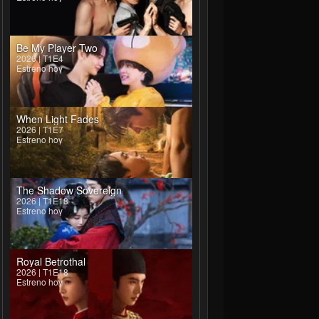
Be My Player Two
2026 | T1E4
Estreno hoy
When Light Fades
2026 | T1E7
Estreno hoy
The Shadow Sovereign
2026 | T1E18
Estreno hoy
Royal Betrothal
2026 | T1E18
Estreno hoy