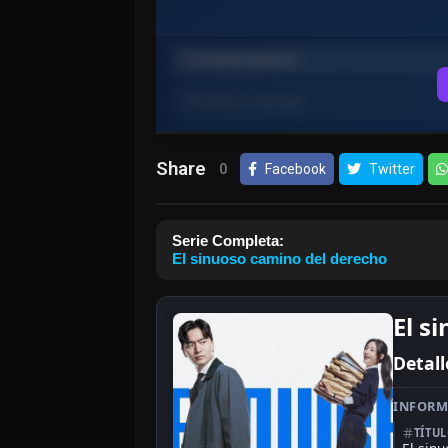
Share
0
Facebook
Twitter
Serie Completa:
El sinuoso camino del derecho
El s
Detall
INFORM
TÍTU