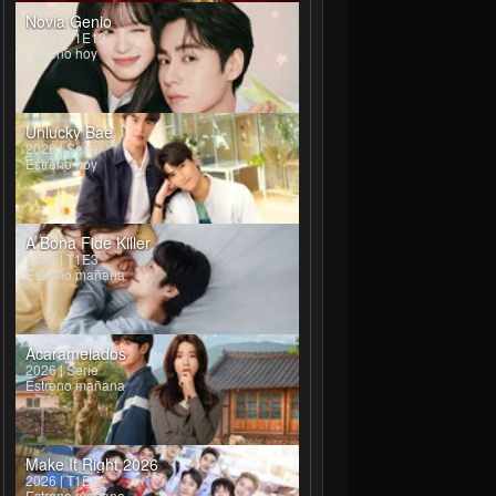
Novia Genio
2026 | T1E13
Estreno hoy
Unlucky Bae
-sung
Lee Sang-yeob
2026 | Serie
Estreno hoy
A Bona Fide Killer
2026 | T1E3
Estreno mañana
Acaramelados
2026 | Serie
Estreno mañana
Make It Right 2026
2026 | T1E4
Estreno mañana