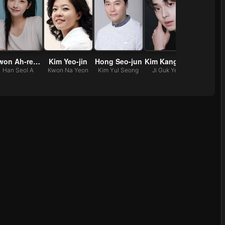
Kwon Ah-reum
Kim Yeo-jin
Hong Seo-jun
Kim Kang-min
Kil Eun
Han Seol A
Kwon Na Yeon
Kim Yul Seong
Ji Guk Yeon