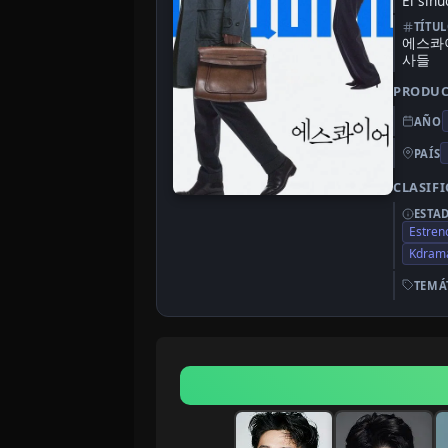
El sin
TÍTU
에스콰
사들
PRODU
AÑO
PAÍS
CLASIF
ESTA
Estren
Kdrama
TEMÁ