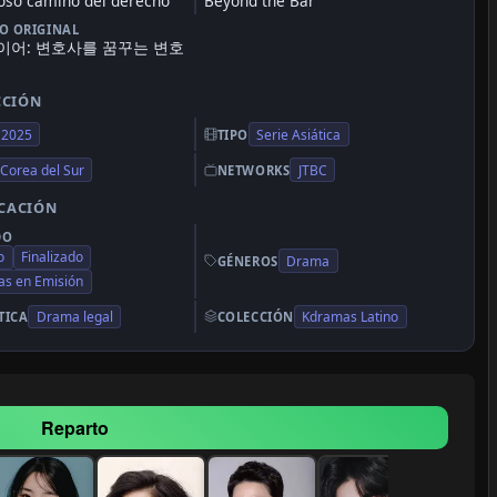
uoso camino del derecho
Beyond the Bar
LO ORIGINAL
이어: 변호사를 꿈꾸는 변호
CCIÓN
2025
Serie Asiática
TIPO
Corea del Sur
JTBC
NETWORKS
ICACIÓN
DO
o
Finalizado
Drama
GÉNEROS
s en Emisión
Drama legal
Kdramas Latino
TICA
COLECCIÓN
Reparto