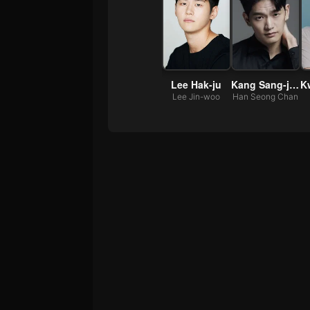
-uk
Jung Chae-yeon
Jeon Hye-bin
Lee Hak-ju
Kang Sang-jun
-hoon
Kang Hyo-min
Heo Min-jeong
Lee Jin-woo
Han Seong Chan