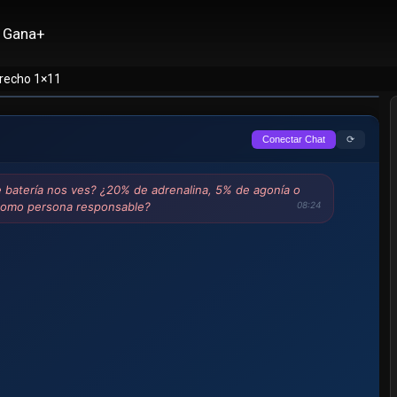
Gana+
erecho 1×11
⟳
Conectar Chat
e batería nos ves? ¿20% de adrenalina, 5% de agonía o
como persona responsable?
08:24