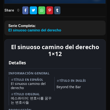
Share
0
Serie Completa:
El sinuoso camino del derecho
El sinuoso camino del derecho
1×12
Detalles
INFORMACIÓN GENERAL
TÍTULO EN ESPAÑOL
TÍTULO EN INGLÉS
El sinuoso camino del
Beyond the Bar
derecho
TÍTULO ORIGINAL
에스콰이어: 변호사를 꿈꾸
는 변호사들