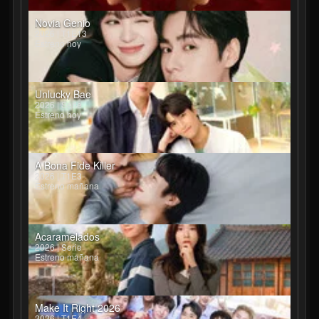
Novia Genio
2026 | T1E13
Estreno hoy
Unlucky Bae
2026 | Serie
Estreno hoy
A Bona Fide Killer
2026 | T1E3
Estreno mañana
Acaramelados
2026 | Serie
Estreno mañana
Make It Right 2026
2026 | T1E4