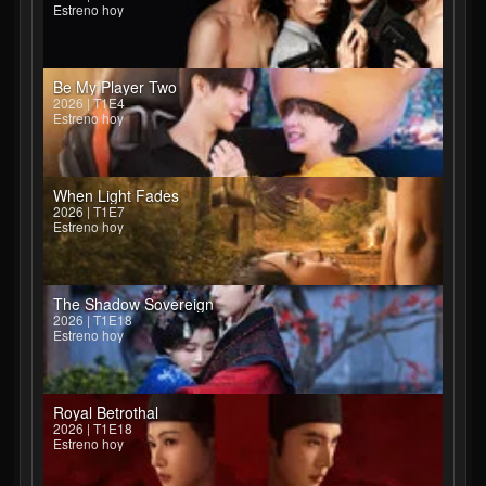
Estreno hoy
Be My Player Two
2026 | T1E4
Estreno hoy
When Light Fades
2026 | T1E7
Estreno hoy
The Shadow Sovereign
2026 | T1E18
Estreno hoy
Royal Betrothal
2026 | T1E18
Estreno hoy