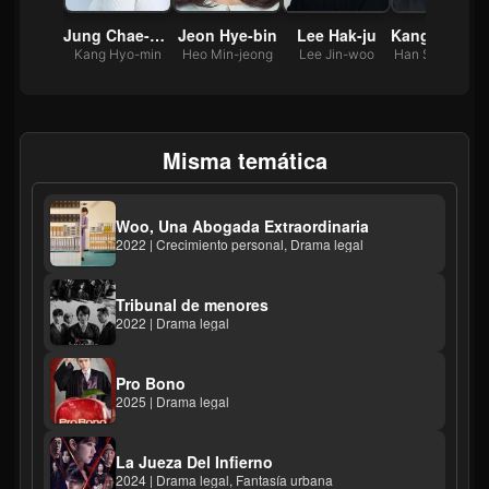
 Jin-uk
Jung Chae-yeon
Jeon Hye-bin
Lee Hak-ju
Kang 
Seok-hoon
Kang Hyo-min
Heo Min-jeong
Lee Jin-woo
Han Seong Ch
Misma temática
Woo, Una Abogada Extraordinaria
2022 | Crecimiento personal, Drama legal
Tribunal de menores
2022 | Drama legal
Pro Bono
2025 | Drama legal
La Jueza Del Infierno
2024 | Drama legal, Fantasía urbana