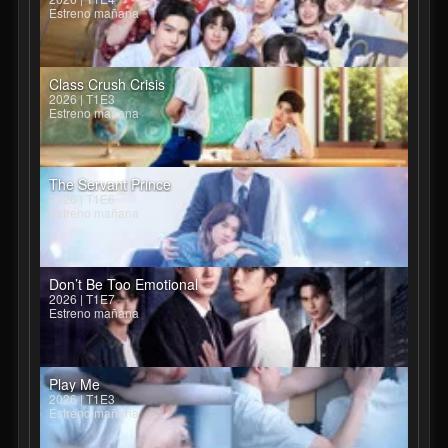
Estreno mañana
Class Crush Crisis
2026 | T1E3
Estreno mañana
The Servant Prince
2026 | T1E6
Estreno mañana
Don’t Be Too Emotional
2026 | T1E7
Estreno mañana
Play Me
2026 | T1E3
Estreno mañana