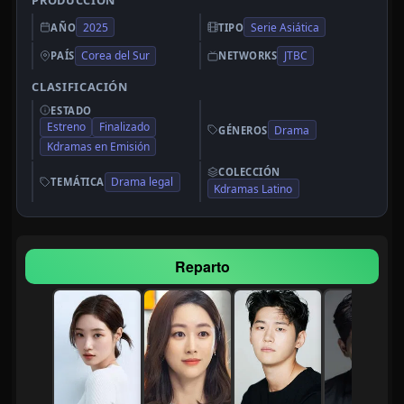
PRODUCCIÓN
2025
Serie Asiática
AÑO
TIPO
Corea del Sur
JTBC
PAÍS
NETWORKS
CLASIFICACIÓN
ESTADO
Estreno
Finalizado
Drama
GÉNEROS
Kdramas en Emisión
COLECCIÓN
Drama legal
TEMÁTICA
Kdramas Latino
Reparto