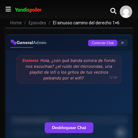
Home
Episodes
El sinuoso camino del derecho 1×6
General
Admin
⟳
Conectar Chat
Sistema
Hola, ¿con qué banda sonora de fondo
nos escuchas? ¿el ruido del microondas, una
playlist de lofi o los gritos de tus vecinos
peleando por el wifi?
12:58
Desbloquear Chat