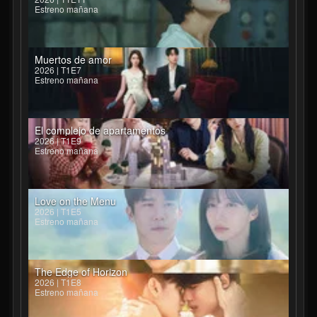
Estreno mañana
Muertos de amor
2026 | T1E7
Estreno mañana
El complejo de apartamentos
2026 | T1E9
Estreno mañana
Love on the Menu
2026 | T1E5
Estreno mañana
The Edge of Horizon
2026 | T1E8
Estreno mañana