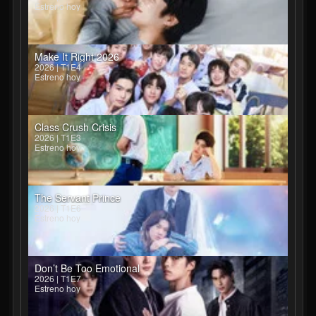
Estreno hoy
Make It Right 2026
2026 | T1E4
Estreno hoy
Class Crush Crisis
2026 | T1E3
Estreno hoy
The Servant Prince
2026 | T1E6
Estreno hoy
Don’t Be Too Emotional
2026 | T1E7
Estreno hoy