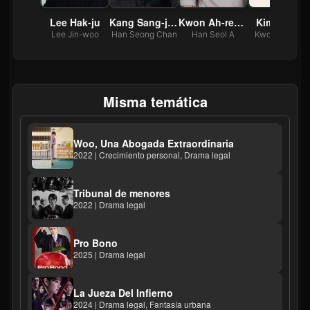
 Hye-bin
Lee Hak-ju
Kang Sang-jun
Kwon Ah-reum
Kim Yeo-jin
in-jeong
Lee Jin-woo
Han Seong Chan
Han Seol A
Kwon Na Yeo
Misma temática
Woo, Una Abogada Extraordinaria
2022 | Crecimiento personal, Drama legal
Tribunal de menores
2022 | Drama legal
Pro Bono
2025 | Drama legal
La Jueza Del Infierno
2024 | Drama legal, Fantasía urbana