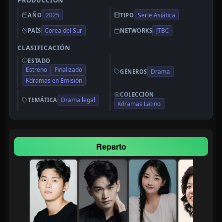
PRODUCCIÓN
2025
Serie Asiática
AÑO
TIPO
Corea del Sur
JTBC
PAÍS
NETWORKS
CLASIFICACIÓN
ESTADO
Estreno
Finalizado
Drama
GÉNEROS
Kdramas en Emisión
COLECCIÓN
Drama legal
TEMÁTICA
Kdramas Latino
Reparto