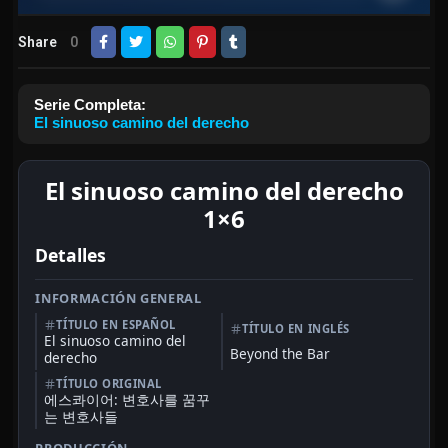
Share
0
Serie Completa:
El sinuoso camino del derecho
El sinuoso camino del derecho
1×6
Detalles
INFORMACIÓN GENERAL
TÍTULO EN ESPAÑOL
TÍTULO EN INGLÉS
El sinuoso camino del
Beyond the Bar
derecho
TÍTULO ORIGINAL
에스콰이어: 변호사를 꿈꾸
는 변호사들