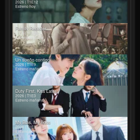
2026 | T1E12
Estreno hoy
Family Register
2026 | T1E26
Estreno mañana
Un sueño contigo
2026 | T1E9
Estreno mañana
Duty First, Kiss Later
2026 | T1E3
Estreno mañana
My Bias, My Boss
2026 | T1E3
Estreno mañana