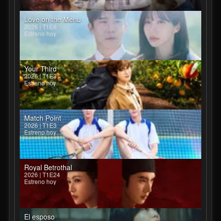
Love on the Menu
2026 | T1E6
Estreno hoy
Your Third
2026 | T1E3
Estreno hoy
Match Point
2026 | T1E3
Estreno hoy
Royal Betrothal
2026 | T1E24
Estreno hoy
El esposo