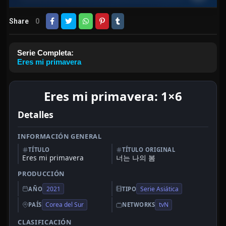
Share
0
Serie Completa:
Eres mi primavera
Eres mi primavera: 1×6
Detalles
INFORMACIÓN GENERAL
TÍTULO
TÍTULO ORIGINAL
Eres mi primavera
너는 나의 봄
PRODUCCIÓN
2021
Serie Asiática
AÑO
TIPO
Corea del Sur
tvN
PAÍS
NETWORKS
CLASIFICACIÓN