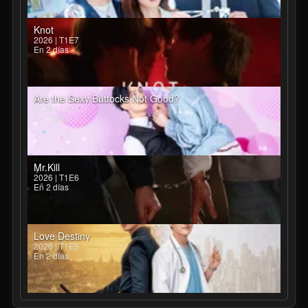
Knot
2026 | T1E7
En 2 días
Are the Sexy Buttocks Not Good?
2026 | T1E6
En 2 días
Mr.Kill
2026 | T1E6
En 2 días
Love Destiny
2026 | T1E5
En 2 días