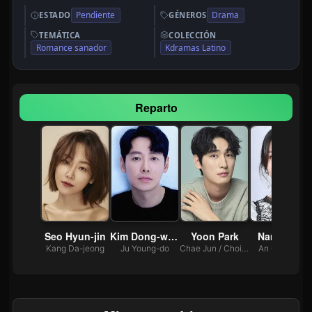
Pendiente
Drama
ESTADO
GÉNEROS
TEMÁTICA
COLECCIÓN
Romance sanador
Kdramas Latino
Reparto
Seo Hyun-jin
Kim Dong-wook
Yoon Park
Nam Gyu-ri
Kang Da-jeong
Ju Young-do
Chae Jun / Choi Jung Min | Doctor Ian Norman Chase
An Ga-young