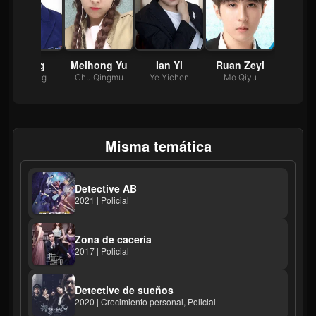
Li Xing
Meihong Yu
Ian Yi
Ruan Zeyi
Zhai Xing
Chu Qingmu
Ye Yichen
Mo Qiyu
Misma temática
Detective AB
2021 | Policial
Zona de cacería
2017 | Policial
Detective de sueños
2020 | Crecimiento personal, Policial