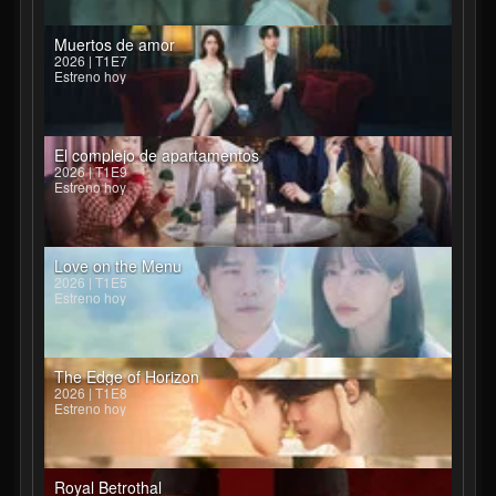
Muertos de amor
2026 | T1E7
Estreno hoy
El complejo de apartamentos
2026 | T1E9
Estreno hoy
Love on the Menu
2026 | T1E5
Estreno hoy
The Edge of Horizon
2026 | T1E8
Estreno hoy
Royal Betrothal