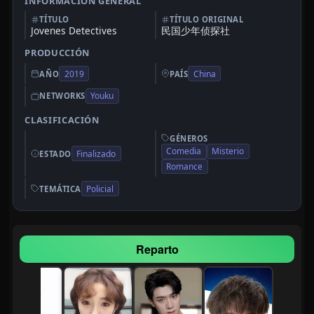
INFORMACIÓN GENERAL
TÍTULO
TÍTULO ORIGINAL
Jovenes Detectives
民国少年侦探社
PRODUCCIÓN
2019
China
AÑO
PAÍS
Youku
NETWORKS
CLASIFICACIÓN
GÉNEROS
Comedia
Misterio
Finalizado
ESTADO
Romance
Policial
TEMÁTICA
Reparto