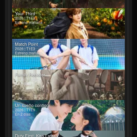
Your Third
2026 | T1E3
Estreno mañana
Match Point
2026 | T1E3
Estreno mañana
Family Register
2026 | T1E26
En 2 días
Un sueño contigo
2026 | T1E9
En 2 días
Duty First, Kiss Later