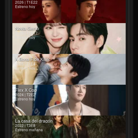
2026 | T1E22
Estreno hoy
Novia Genio
2026 | T1E17
Estreno hoy
A Bona Fide Killer
2026 | T1E4
Estreno hoy
Flex X Cop
2024 | T2E2
Estreno hoy
La casa del dragón
2022 | T3E8
Estreno mañana