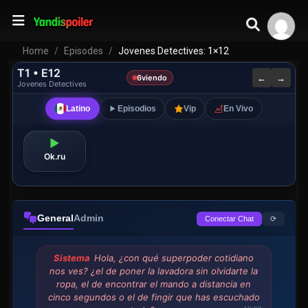
Home
Episodes
Jovenes Detectives: 1×12
T1 • E12
←
→
6
viendo
Jovenes Detectives
Latino
Episodios
Vip
En Vivo
▶
Ok.ru
General
Admin
⟳
Conectar Chat
Sistema
Hola, ¿con qué superpoder cotidiano
nos ves? ¿el de poner la lavadora sin olvidarte la
ropa, el de encontrar el mando a distancia en
cinco segundos o el de fingir que has escuchado