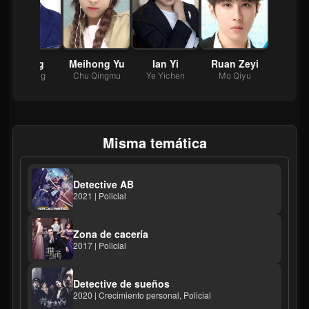
Li Xing
Meihong Yu
Ian Yi
Ruan Zeyi
Zhai Xing
Chu Qingmu
Ye Yichen
Mo Qiyu
Misma temática
Detective AB
2021 | Policial
Zona de cacería
2017 | Policial
Detective de sueños
2020 | Crecimiento personal, Policial