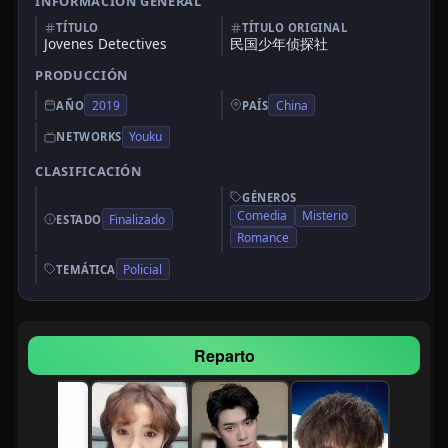
INFORMACIÓN GENERAL
TÍTULO
TÍTULO ORIGINAL
Jovenes Detectives
民国少年侦探社
PRODUCCIÓN
2019
China
AÑO
PAÍS
Youku
NETWORKS
CLASIFICACIÓN
GÉNEROS
Comedia
Misterio
Finalizado
ESTADO
Romance
Policial
TEMÁTICA
Reparto