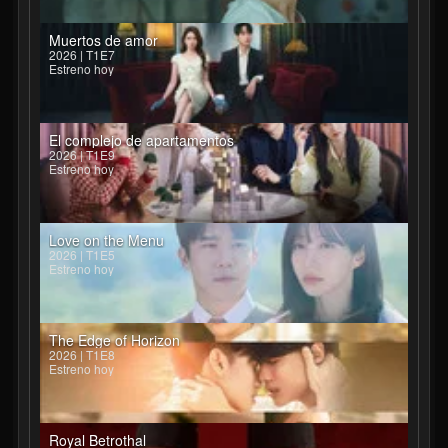
Muertos de amor
2026 | T1E7
Estreno hoy
El complejo de apartamentos
2026 | T1E9
Estreno hoy
Love on the Menu
2026 | T1E5
Estreno hoy
The Edge of Horizon
2026 | T1E8
Estreno hoy
Royal Betrothal