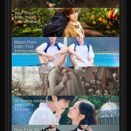
Your Third
2026 | T1E3
Estreno mañana
Match Point
2026 | T1E3
Estreno mañana
Family Register
2026 | T1E26
En 2 días
Un sueño contigo
2026 | T1E9
En 2 días
Duty First, Kiss Later