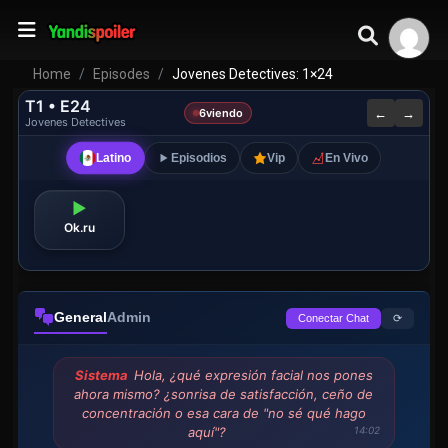
Home
Episodes
Jovenes Detectives: 1×24
T1 • E24
←
→
6
viendo
Jovenes Detectives
Latino
Episodios
Vip
En Vivo
▶
Ok.ru
General
Admin
⟳
Conectar Chat
Sistema
Hola, ¿qué expresión facial nos pones
ahora mismo? ¿sonrisa de satisfacción, ceño de
concentración o esa cara de "no sé qué hago
aquí"?
14:02