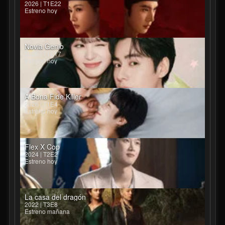
2026 | T1E22
Estreno hoy
Novia Genio
2026 | T1E17
Estreno hoy
A Bona Fide Killer
2026 | T1E4
Estreno hoy
Flex X Cop
2024 | T2E2
Estreno hoy
La casa del dragón
2022 | T3E8
Estreno mañana