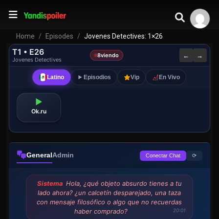
Home
Episodes
Jovenes Detectives: 1×26
T1 • E26
←
→
8
viendo
Jovenes Detectives
Latino
Episodios
Vip
En Vivo
▶
Ok.ru
General
Admin
⟳
Conectar Chat
Sistema
Hola, ¿qué objeto absurdo tienes a tu
lado ahora? ¿un calcetín desparejado, una taza
con mensaje filosófico o algo que no recuerdas
haber comprado?
20:01