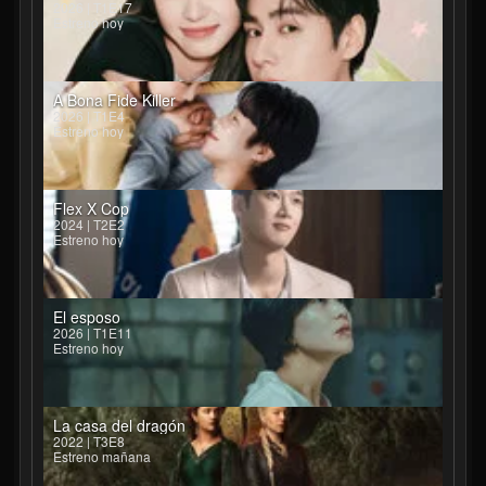
2026 | T1E17
Estreno hoy
A Bona Fide Killer
2026 | T1E4
Estreno hoy
Flex X Cop
2024 | T2E2
Estreno hoy
El esposo
2026 | T1E11
Estreno hoy
La casa del dragón
2022 | T3E8
Estreno mañana