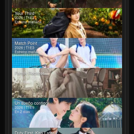
Your Third
2026 | T1E3
Estreno mañana
Match Point
2026 | T1E3
Estreno mañana
Family Register
2026 | T1E26
En 2 días
Un sueño contigo
2026 | T1E9
En 2 días
Duty First, Kiss Later