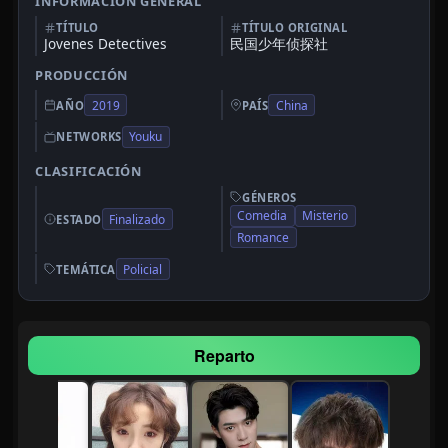
INFORMACIÓN GENERAL
TÍTULO
TÍTULO ORIGINAL
Jovenes Detectives
民国少年侦探社
PRODUCCIÓN
2019
China
AÑO
PAÍS
Youku
NETWORKS
CLASIFICACIÓN
GÉNEROS
Comedia
Misterio
Finalizado
ESTADO
Romance
Policial
TEMÁTICA
Reparto