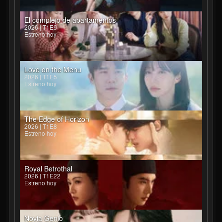
El complejo de apartamentos
2026 | T1E9
Estreno hoy
Love on the Menu
2026 | T1E5
Estreno hoy
The Edge of Horizon
2026 | T1E8
Estreno hoy
Royal Betrothal
2026 | T1E22
Estreno hoy
Novia Genio