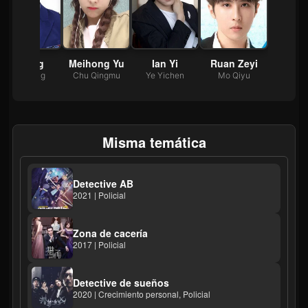
Li Xing
Meihong Yu
Ian Yi
Ruan Zeyi
Zhai Xing
Chu Qingmu
Ye Yichen
Mo Qiyu
Misma temática
Detective AB
2021 | Policial
Zona de cacería
2017 | Policial
Detective de sueños
2020 | Crecimiento personal, Policial