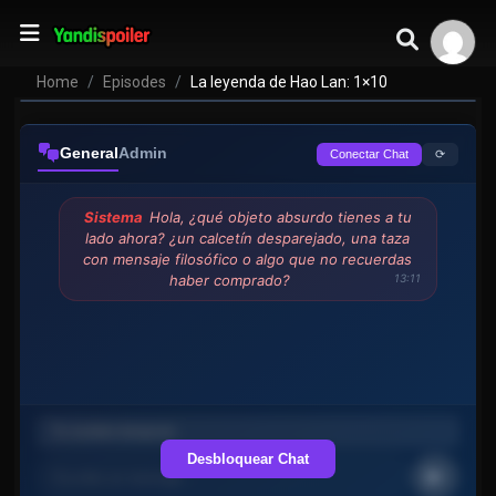
Home
Episodes
La leyenda de Hao Lan: 1×10
General
Admin
⟳
Conectar Chat
Sistema
Hola, ¿qué objeto absurdo tienes a tu
lado ahora? ¿un calcetín desparejado, una taza
con mensaje filosófico o algo que no recuerdas
haber comprado?
13:11
Desbloquear Chat