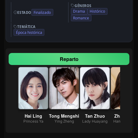
GÉNEROS
Drama
Histórico
Finalizado
ESTADO
Romance
TEMÁTICA
Época histórica
Reparto
 Zhifei
Hai Ling
Tong Mengshi
Tan Zhuo
Zhang Nan
ao Dan
Princess Ya
Ying Zheng
Lady Huayang
Han Qionghua