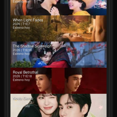
Estreno hoy
When Light Fades
2026 | T1E7
Estreno hoy
The Shadow Sovereign
2026 | T1E18
Estreno hoy
Royal Betrothal
2026 | T1E18
Estreno hoy
Novia Genio
2026 | T1E13
Estreno hoy