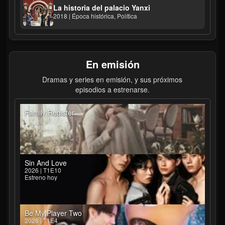
La historia del palacio Yanxi
2018 | Época histórica, Política
En emisión
Dramas y series en emisión, y sus próximos
episodios a estrenarse.
Family Register
2026 | T1E24
Estreno hoy
Sin And Love
2026 | T1E10
Estreno hoy
Be My Player Two
2026 | T1E4