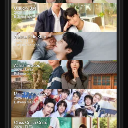
Unlucky Bae
2026 | Serie
Estreno hoy
A Bona Fide Killer
2026 | T1E3
Estreno mañana
Acaramelados
2026 | Serie
Estreno mañana
Make It Right 2026
2026 | T1E4
Estreno mañana
Class Crush Crisis
2026 | T1E3