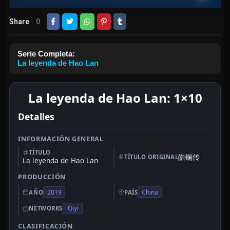
Share
0
Serie Completa:
La leyenda de Hao Lan
La leyenda de Hao Lan: 1×10
Detalles
INFORMACIÓN GENERAL
TÍTULO
皓镧传
TÍTULO ORIGINAL
La leyenda de Hao Lan
PRODUCCIÓN
2019
China
AÑO
PAÍS
iQiyi
NETWORKS
CLASIFICACIÓN