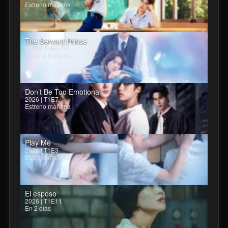
Estreno mañana
The Servant Prince
2026 | T1E6
Estreno mañana
Don’t Be Too Emotional
2026 | T1E7
Estreno mañana
Play Me
2026 | T1E3
Estreno mañana
El esposo
2026 | T1E11
En 2 días