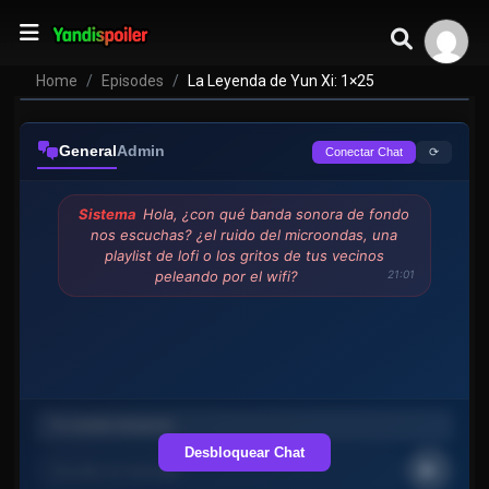
Home
Episodes
La Leyenda de Yun Xi: 1×25
General
Admin
⟳
Conectar Chat
Sistema
Hola, ¿con qué banda sonora de fondo
nos escuchas? ¿el ruido del microondas, una
playlist de lofi o los gritos de tus vecinos
peleando por el wifi?
21:01
Desbloquear Chat