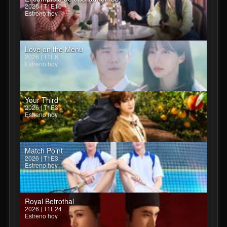
2026 | T1E10
Estreno hoy
Love on the Menu
2026 | T1E6
Estreno hoy
Your Third
2026 | T1E3
Estreno hoy
Match Point
2026 | T1E3
Estreno hoy
Royal Betrothal
2026 | T1E24
Estreno hoy