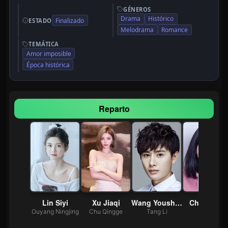
GÉNEROS
Drama
Histórico
Finalizado
ESTADO
Melodrama
Romance
TEMÁTICA
Amor imposible
Época histórica
Reparto
 Bing
Lin Siyi
Xu Jiaqi
Wang Youshuo
Chen Jiayi
Emperor of Tianning
Ouyang Ningjing
Chu Qingge
Tang Li