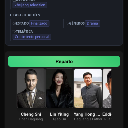
Zhejiang Television
CLASIFICACIÓN
Finalizado
Drama
ESTADO
GÉNEROS
TEMÁTICA
Crecimiento personal
Reparto
n Hua
Cheng Shi
Lin Yiting
Yang Hong Wu
Eddie Cheung Si
ng Xu
Chen Daguang
Qiao Gu
Daguang's Father
Ruan Wenxion