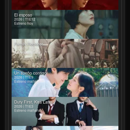
El esposo
2026 | T1E12
Estreno hoy
Family Register
2026 | T1E26
Estreno mañana
Un sueño contigo
2026 | T1E9
Estreno mañana
Duty First, Kiss Later
2026 | T1E3
Estreno mañana