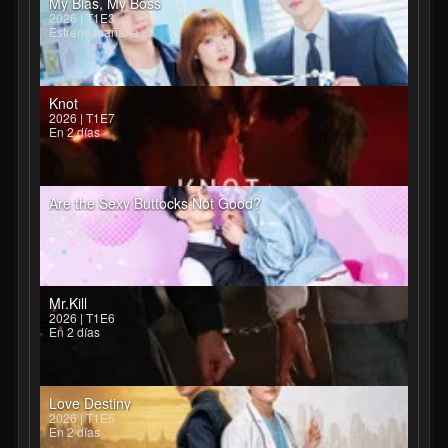
My Bias, My Boss
2026 | T1E3
Estreno mañana
Knot
2026 | T1E7
En 2 días
Are the Sexy Buttocks Not Good?
2026 | T1E6
En 2 días
Mr.Kill
2026 | T1E6
En 2 días
Love Destiny
2026 | T1E5
En 2 días