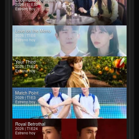
2026 | T1E10
Estreno hoy
Love on the Menu
2026 | T1E6
Estreno hoy
Your Third
2026 | T1E3
Estreno hoy
Match Point
2026 | T1E3
Estreno hoy
Royal Betrothal
2026 | T1E24
Estreno hoy