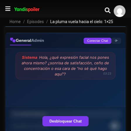
Home
Episodes
La pluma vuela hacia el cielo: 1×25
General
Admin
⟳
Conectar Chat
Sistema
Hola, ¿qué expresión facial nos pones
ahora mismo? ¿sonrisa de satisfacción, ceño de
concentración o esa cara de "no sé qué hago
aquí"?
03:23
Desbloquear Chat