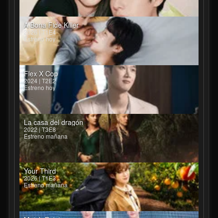
A Bona Fide Killer
2026 | T1E4
Estreno hoy
Flex X Cop
2024 | T2E2
Estreno hoy
La casa del dragón
2022 | T3E8
Estreno mañana
Your Third
2026 | T1E3
Estreno mañana