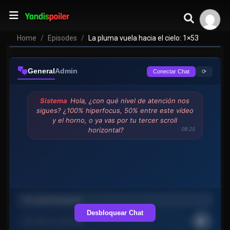
Home
Episodes
La pluma vuela hacia el cielo: 1×53
General
Admin
⟳
Conectar Chat
Sistema
Hola, ¿con qué nivel de atención nos
sigues? ¿100% hiperfocus, 50% entre este vídeo
y el horno, o ya vas por tu tercer scroll
horizontal?
08:25
Desbloquear Chat