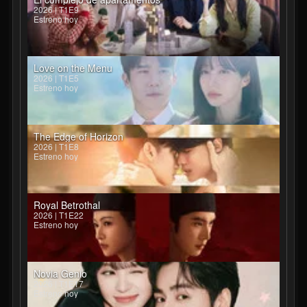
2026 | T1E9
Estreno hoy
Love on the Menu
2026 | T1E5
Estreno hoy
The Edge of Horizon
2026 | T1E8
Estreno hoy
Royal Betrothal
2026 | T1E22
Estreno hoy
Novia Genio
2026 | T1E17
Estreno hoy