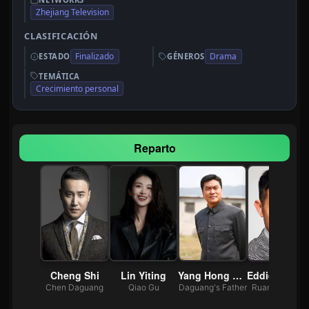
Zhejiang Television
CLASIFICACIÓN
Finalizado
Drama
ESTADO
GÉNEROS
TEMÁTICA
Crecimiento personal
Reparto
n Hua
Cheng Shi
Lin Yiting
Yang Hong Wu
Eddie Cheung Si
ng Xu
Chen Daguang
Qiao Gu
Daguang's Father
Ruan Wenxion