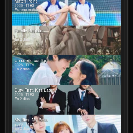
Match Point
2026 | T1E3
Estreno mañana
Family Register
2026 | T1E26
En 2 días
Un sueño contigo
2026 | T1E9
En 2 días
Duty First, Kiss Later
2026 | T1E3
En 2 días
My Bias, My Boss
2026 | T1E3
En 2 días