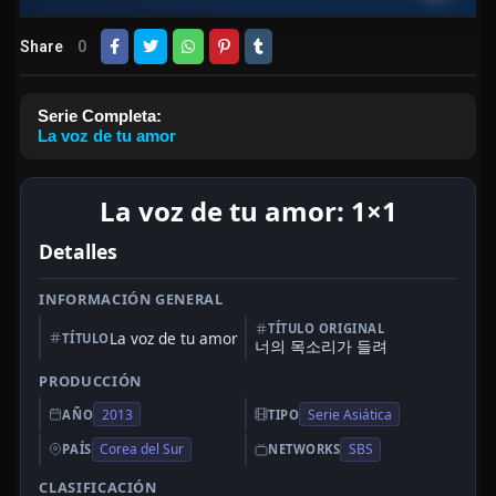
Share
0
Serie Completa:
La voz de tu amor
La voz de tu amor: 1×1
Detalles
INFORMACIÓN GENERAL
TÍTULO ORIGINAL
La voz de tu amor
TÍTULO
너의 목소리가 들려
PRODUCCIÓN
2013
Serie Asiática
AÑO
TIPO
Corea del Sur
SBS
PAÍS
NETWORKS
CLASIFICACIÓN