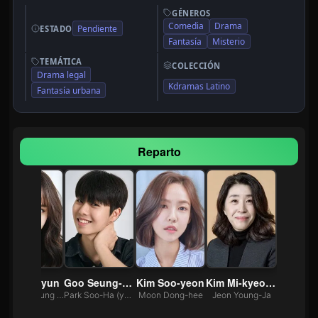
GÉNEROS
Comedia
Drama
Pendiente
ESTADO
Fantasía
Misterio
TEMÁTICA
COLECCIÓN
Drama legal
Kdramas Latino
Fantasía urbana
Reparto
Kim So-hyun
Goo Seung-hyun
Kim Soo-yeon
Kim Mi-kyeong
Jang Hye-Sung (young)
Park Soo-Ha (young)
Moon Dong-hee
Jeon Young-Ja