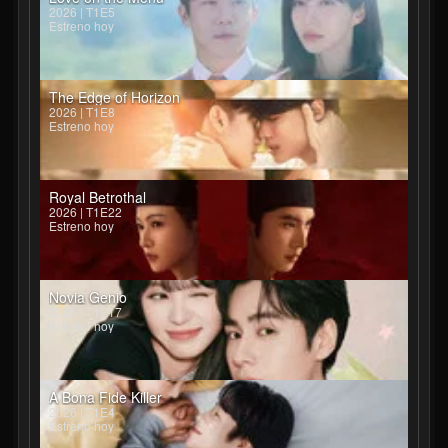
2026 | T1E5
Estreno hoy
The Edge of Horizon
2026 | T1E8
Estreno hoy
Royal Betrothal
2026 | T1E22
Estreno hoy
Novia Genio
2026 | T1E17
Estreno hoy
A Bona Fide Killer
2026 | T1E4
Estreno hoy