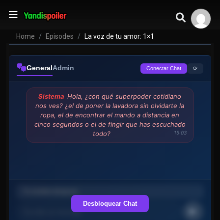
Home
Episodes
La voz de tu amor: 1×1
General
Admin
⟳
Conectar Chat
Sistema
Hola, ¿con qué superpoder cotidiano
nos ves? ¿el de poner la lavadora sin olvidarte la
ropa, el de encontrar el mando a distancia en
cinco segundos o el de fingir que has escuchado
todo?
15:03
Desbloquear Chat