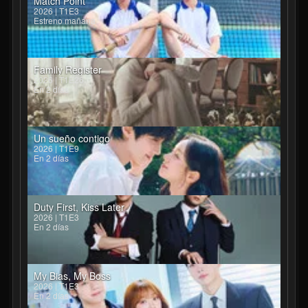
Match Point
2026 | T1E3
Estreno mañana
Family Register
2026 | T1E26
En 2 días
Un sueño contigo
2026 | T1E9
En 2 días
Duty First, Kiss Later
2026 | T1E3
En 2 días
My Bias, My Boss
2026 | T1E3
En 2 días