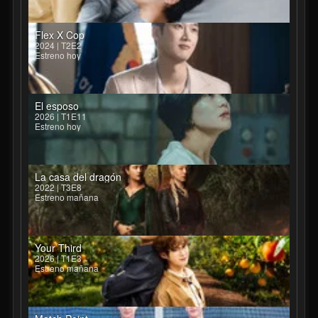
Flex X Cop
2024 | T2E2
Estreno hoy
El esposo
2026 | T1E11
Estreno hoy
La casa del dragón
2022 | T3E8
Estreno mañana
Your Third
2026 | T1E3
Estreno mañana