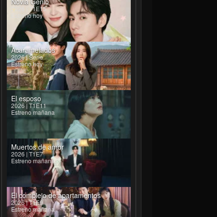
Novia Genio
eilu
2026 | T1E15
Estreno hoy
Yao
Acaramelados
2026 | Serie
Estreno hoy
El esposo
2026 | T1E11
Estreno mañana
Muertos de amor
2026 | T1E7
Estreno mañana
El complejo de apartamentos
2026 | T1E9
Estreno mañana