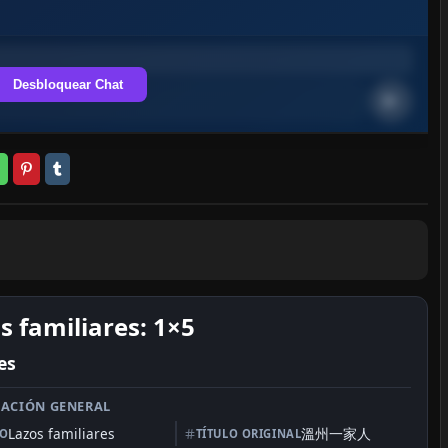
Desbloquear Chat
s familiares: 1×5
es
ACIÓN GENERAL
Lazos familiares
溫州一家人
LO
TÍTULO ORIGINAL