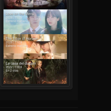
Love on the Menu
2026 | T1E5
Estreno mañana
The Edge of Horizon
2026 | T1E8
Estreno mañana
La casa del dragón
2022 | T3E8
En 2 días