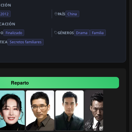
CCIÓN
2012
China
PAÍS
ICACIÓN
Finalizado
Drama
Familia
DO
GÉNEROS
Secretos familiares
TICA
Reparto