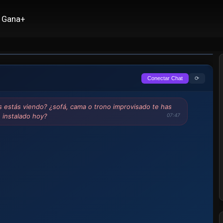
Gana+
⟳
Conectar Chat
 estás viendo? ¿sofá, cama o trono improvisado te has
instalado hoy?
07:47