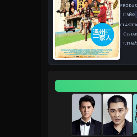
PRODU
AÑO
CLASIF
ESTA
TEMÁ