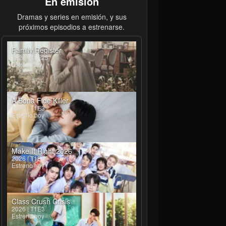
En emisión
Dramas y series en emisión, y sus
próximos episodios a estrenarse.
Family Register
2026 | T1E25
Estreno hoy
A Bona Fide Killer
2026 | T1E3
Estreno hoy
Make It Right 2026
2026 | T1E4
Estreno hoy
Class Crush Crisis
2026 | T1E3
Estreno hoy