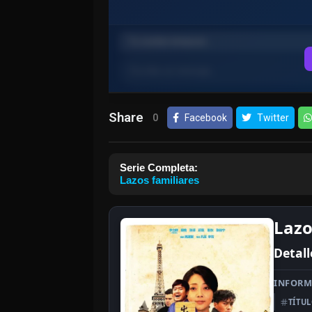
Share
0
Facebook
Twitter
Serie Completa:
Lazos familiares
Lazo
Detall
INFORM
TÍTU