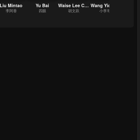
Liu Mintao
Yu Bai
Waise Lee Chi-Hung
Wang Yiquan
Wang P
李阿香
四眼
胡文跃
小李哥
Xu Er 