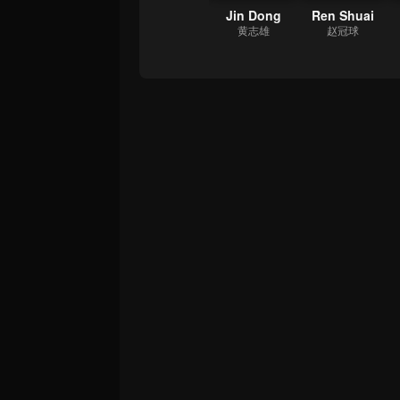
Yi
Yin Tao
Karlina Zhang
Jin Dong
Ren Shuai
狗
周阿雨
穆禾禾
黄志雄
赵冠球