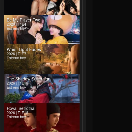
Be My Player Two
2026 | T1E4
Estreno hoy
When Light Fades
2026 | T1E7
Estreno hoy
The Shadow Sovereign
2026 | T1E18
Estreno hoy
Royal Betrothal
2026 | T1E18
Estreno hoy