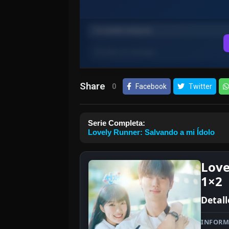
Share
0
Facebook
Twitter
Serie Completa:
Lovely Runner: Salvando a mi Ídolo
Love
1×2
Detall
INFORM