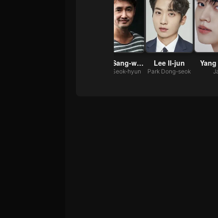
Seo Hye-won
Kim Won-hae
Ahn Sang-woo
Lee Il-jun
Yang
Lee Hyun-joo
Ryu Geun-deok
Kim Seok-hyun
Park Dong-seok
J