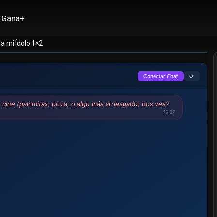
Gana+
a mi Ídolo 1×2
⟳
Conectar Chat
cine (palomitas, pizza, o algo más arriesgado) nos ves?
19:37