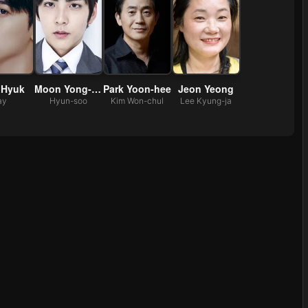
 Hyuk
Moon Yong-seok
Park Yoon-hee
Jeon Yeong
ay
Hyun-soo
Kim Won-chul
Lee Kyung-ja