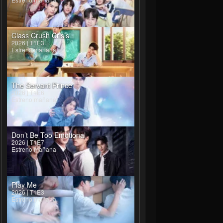
Class Crush Crisis
2026 | T1E3
Estreno mañana
The Servant Prince
2026 | T1E6
Estreno mañana
Don’t Be Too Emotional
2026 | T1E7
Estreno mañana
Play Me
2026 | T1E3
Estreno mañana