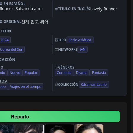
LO EN ESPAÑOL
 Runner: Salvando a mi
Lovely Runner
TÍTULO EN INGLÉS
선재 업고 튀어
LO ORIGINAL
CCIÓN
2024
Serie Asiática
TIPO
Corea del Sur
tvN
NETWORKS
ICACIÓN
DO
GÉNEROS
zado
Nuevo
Popular
Comedia
Drama
Fantasía
TICA
Kdramas Latino
COLECCIÓN
 pop
Viajes en el tiempo
Reparto