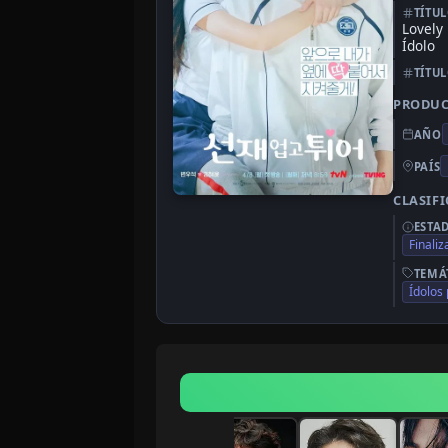
TÍTU
Lovely
Ídolo
TÍTU
PRODU
AÑO
PAÍS
CLASIF
ESTA
Finali
TEMÁ
Ídolos