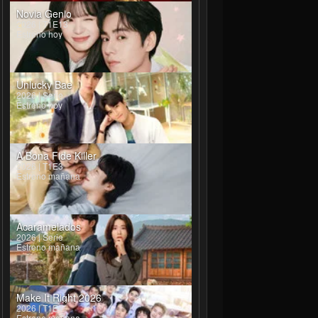
Novia Genio
2026 | T1E13
Estreno hoy
Unlucky Bae
2026 | Serie
Estreno hoy
A Bona Fide Killer
2026 | T1E3
Estreno mañana
Acaramelados
2026 | Serie
Estreno mañana
Make It Right 2026
2026 | T1E4
Estreno mañana