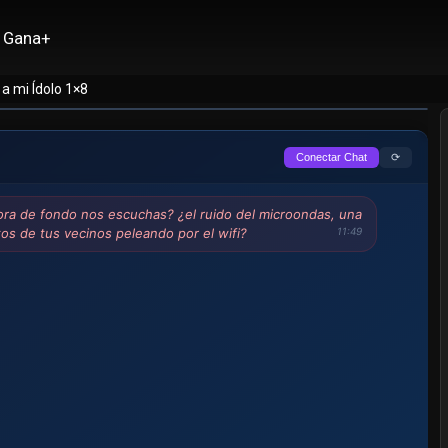
Gana+
a mi Ídolo 1×8
⟳
Conectar Chat
ra de fondo nos escuchas? ¿el ruido del microondas, una
ritos de tus vecinos peleando por el wifi?
11:49