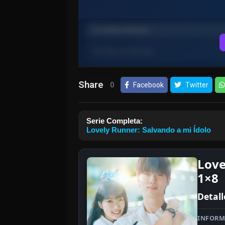
Share
0
Facebook
Twitter
Serie Completa:
Lovely Runner: Salvando a mi Ídolo
Love
1×8
Detall
INFORM