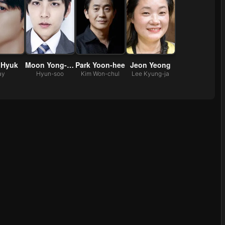
 Hyuk
Moon Yong-seok
Park Yoon-hee
Jeon Yeong
ay
Hyun-soo
Kim Won-chul
Lee Kyung-ja