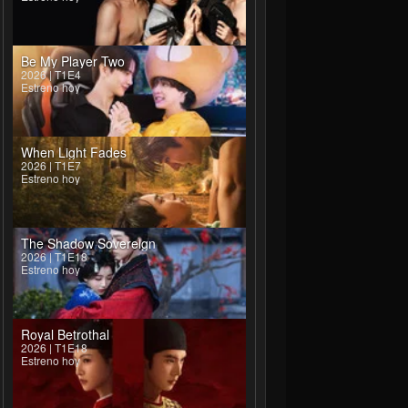
Be My Player Two
2026 | T1E4
Estreno hoy
When Light Fades
2026 | T1E7
Estreno hoy
The Shadow Sovereign
2026 | T1E18
Estreno hoy
Royal Betrothal
2026 | T1E18
Estreno hoy