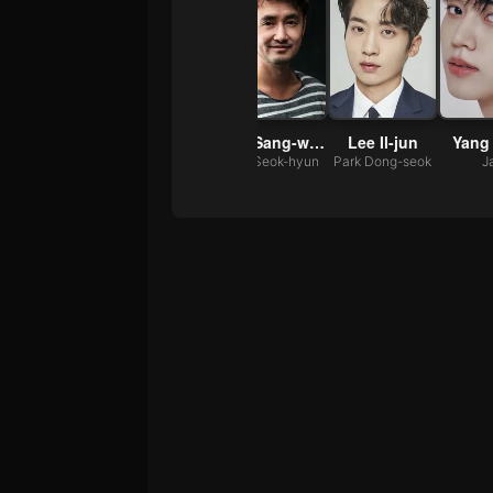
Seo Hye-won
Kim Won-hae
Ahn Sang-woo
Lee Il-jun
Yang
Lee Hyun-joo
Ryu Geun-deok
Kim Seok-hyun
Park Dong-seok
J