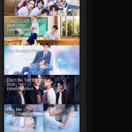
Class Crush Crisis
2026 | T1E3
Estreno mañana
The Servant Prince
2026 | T1E6
Estreno mañana
Don’t Be Too Emotional
2026 | T1E7
Estreno mañana
Play Me
2026 | T1E3
Estreno mañana