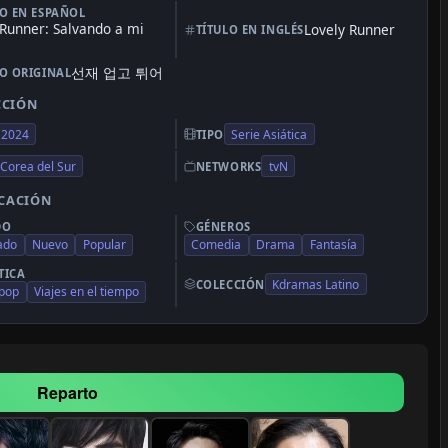
LO EN ESPAÑOL
 Runner: Salvando a mi
Lovely Runner
TÍTULO EN INGLÉS
선재 업고 튀어
LO ORIGINAL
CCIÓN
2024
Serie Asiática
TIPO
Corea del Sur
tvN
NETWORKS
ICACIÓN
DO
GÉNEROS
zado
Nuevo
Popular
Comedia
Drama
Fantasía
TICA
Kdramas Latino
COLECCIÓN
 pop
Viajes en el tiempo
Reparto