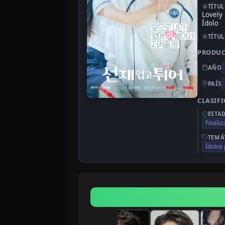
TÍTU
Lovely
Ídolo
TÍTU
PRODU
AÑO
PAÍS
CLASIF
ESTA
Finali
TEMÁ
Ídolos