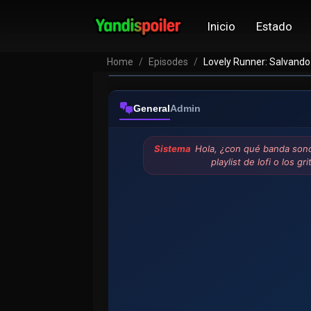
Inicio
Estado
Home
Episodes
Lovely Runner: Salvando 
General
Admin
Sistema
Hola, ¿con qué banda sono
playlist de lofi o los g