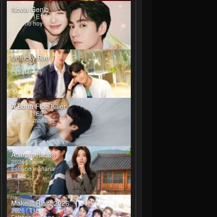
Novia Genio
2026 | T1E13
Estreno hoy
Unlucky Bae
2026 | Serie
Estreno hoy
A Bona Fide Killer
2026 | T1E3
Estreno mañana
Acaramelados
2026 | Serie
Estreno mañana
Make It Right 2026
2026 | T1E4
Estreno mañana