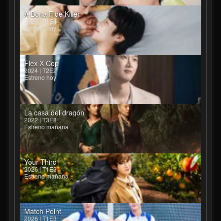
A Bona Fide Killer
2026 | T1E4
Estreno hoy
Flex X Cop
2024 | T2E2
Estreno hoy
La casa del dragón
2022 | T3E8
Estreno mañana
Your Third
2026 | T1E3
Estreno mañana
Match Point
2026 | T1E3