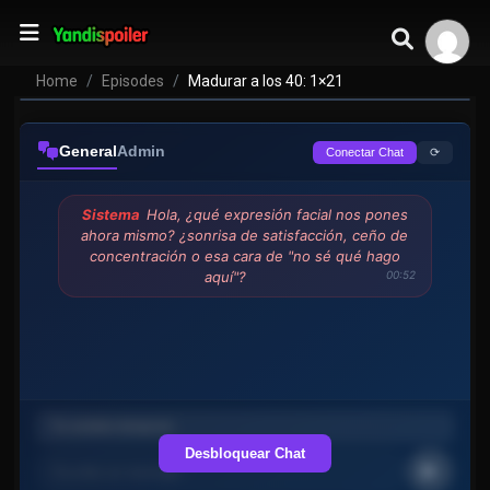
Home
Episodes
Madurar a los 40: 1×21
General
Admin
⟳
Conectar Chat
Sistema
Hola, ¿qué expresión facial nos pones
ahora mismo? ¿sonrisa de satisfacción, ceño de
concentración o esa cara de "no sé qué hago
aquí"?
00:52
Desbloquear Chat