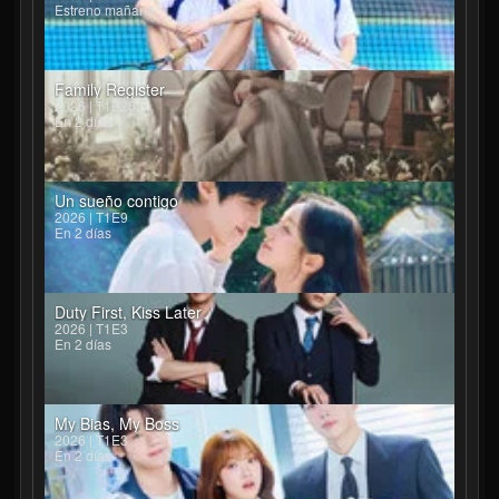
Estreno mañana
Family Register
2026 | T1E26
En 2 días
Un sueño contigo
2026 | T1E9
En 2 días
Duty First, Kiss Later
2026 | T1E3
En 2 días
My Bias, My Boss
2026 | T1E3
En 2 días