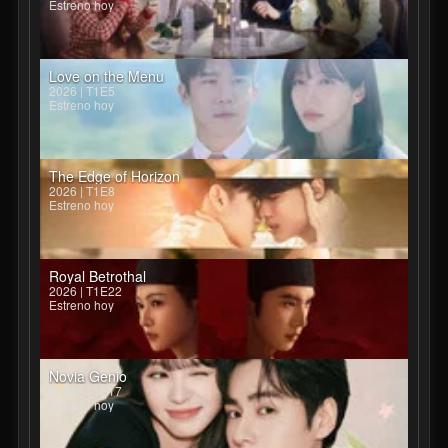
Estreno hoy
Love on the Menu
2026 | T1E5
Estreno hoy
The Edge of Horizon
2026 | T1E8
Estreno hoy
Royal Betrothal
2026 | T1E22
Estreno hoy
Novia Genio
2026 | T1E17
Estreno hoy