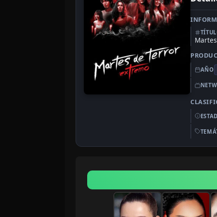
INFORM
TÍTU
Martes
PRODU
AÑO
NETW
CLASIF
ESTA
TEMÁ