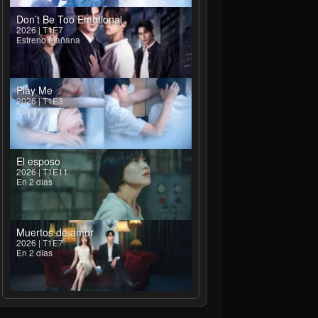
Don’t Be Too Emotional
2026 | T1E7
Estreno mañana
Play Me
2026 | T1E3
Estreno mañana
El esposo
2026 | T1E11
En 2 días
Muertos de amor
2026 | T1E7
En 2 días