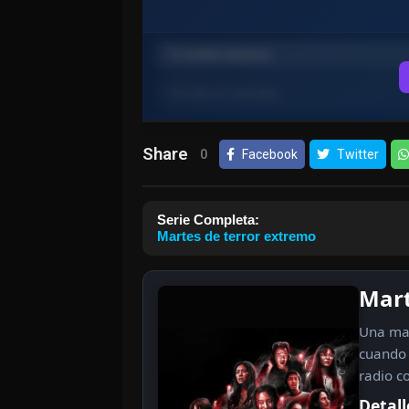
Share
0
Facebook
Twitter
Serie Completa:
Martes de terror extremo
Mart
Una mad
cuando 
radio c
Detall