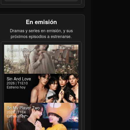
En emisión
Dramas y series en emisión, y sus
próximos episodios a estrenarse.
Family Register
2026 | T1E24
Estreno hoy
Sin And Love
2026 | T1E10
Estreno hoy
Be My Player Two
2026 | T1E4
Estreno hoy