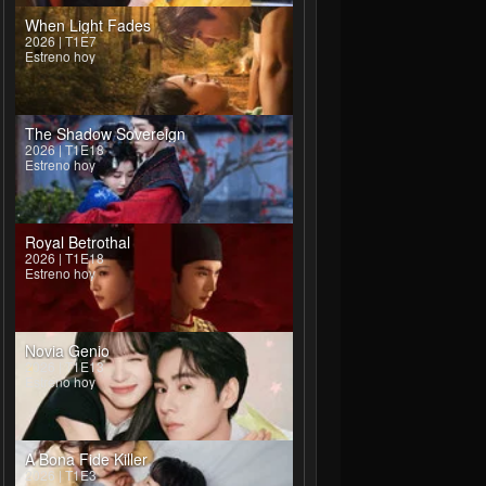
When Light Fades
2026 | T1E7
Estreno hoy
The Shadow Sovereign
2026 | T1E18
Estreno hoy
Royal Betrothal
2026 | T1E18
Estreno hoy
Novia Genio
2026 | T1E13
Estreno hoy
A Bona Fide Killer
2026 | T1E3