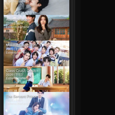
Estreno mañana
Acaramelados
2026 | Serie
Estreno mañana
Narupornkamol Chaisang
Vorarit Fuangarome
a
Worapol
Make It Right 2026
2026 | T1E4
Estreno mañana
Class Crush Crisis
2026 | T1E3
Estreno mañana
The Servant Prince
2026 | T1E6
Estreno mañana