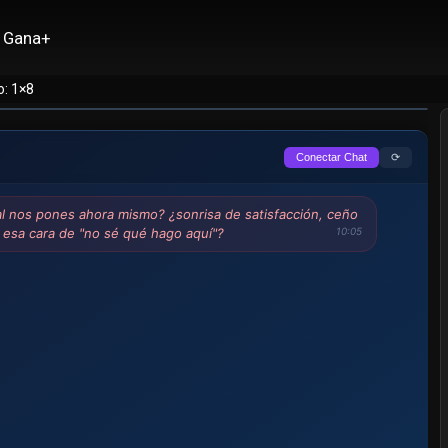
Gana+
o: 1×8
⟳
Conectar Chat
al nos pones ahora mismo? ¿sonrisa de satisfacción, ceño
 esa cara de "no sé qué hago aquí"?
10:05