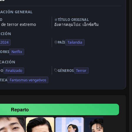
ACIÓN GENERAL
LO
TÍTULO ORIGINAL
 de terror extremo
อังคารคลุมโปง: เอ็กซ์ตรีม
CCIÓN
2024
Tailandia
PAÍS
Netflix
ORKS
ICACIÓN
Finalizado
Terror
DO
GÉNEROS
Fantasmas vengativos
TICA
Reparto