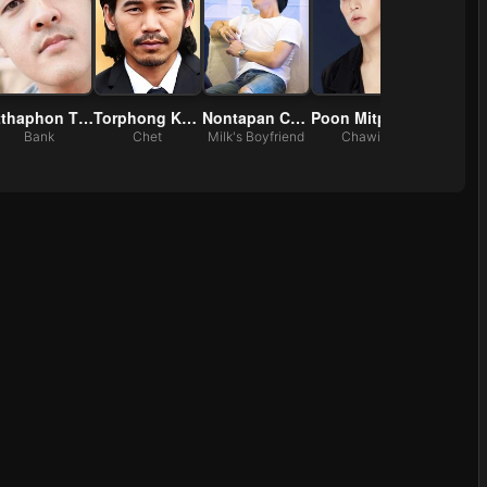
Atthaphon Thetthawong
Torphong Kul-on
Nontapan Chuenwarin
Poon Mitpakdee
Bank
Chet
Milk's Boyfriend
Chawin
Lind