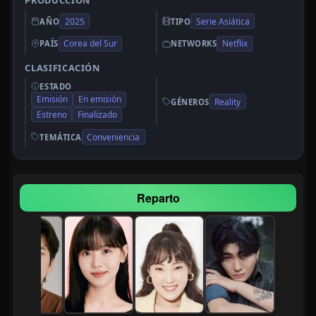
PRODUCCIÓN
2025
Serie Asiática
AÑO
TIPO
Corea del Sur
Netflix
PAÍS
NETWORKS
CLASIFICACIÓN
ESTADO
Emisión
En emisión
Reality
GÉNEROS
Estreno
Finalizado
Conveniencia
TEMÁTICA
Reparto