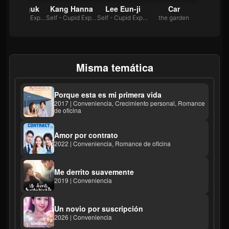
Seo In-guk
Kang Hanna
Lee Eun-ji
Car
Self - Cupid Expert
Self - Cupid Expert
Self - Cupid Expert
the garden
Misma temática
Porque esta es mi primera vida
2017 | Conveniencia, Crecimiento personal, Romance
de oficina
Amor por contrato
2022 | Conveniencia, Romance de oficina
Me derrito suavemente
2019 | Conveniencia
Un novio por suscripción
2026 | Conveniencia