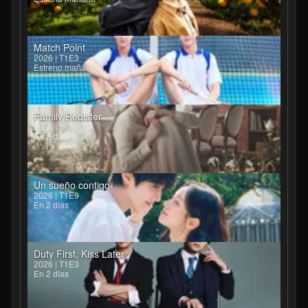
Match Point
2026 | T1E3
Estreno mañana
Family Register
2026 | T1E26
En 2 días
Un sueño contigo
2026 | T1E9
En 2 días
Duty First, Kiss Later
2026 | T1E3
En 2 días