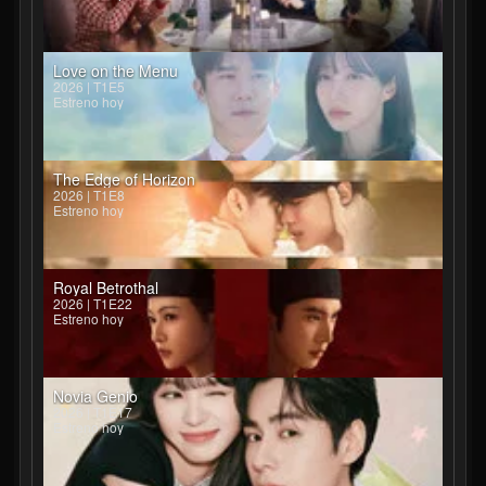
Love on the Menu
2026 | T1E5
Estreno hoy
The Edge of Horizon
2026 | T1E8
Estreno hoy
Royal Betrothal
2026 | T1E22
Estreno hoy
Novia Genio
2026 | T1E17
Estreno hoy