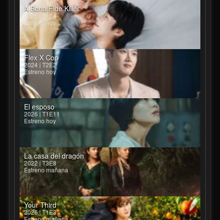
A Bona Fide Killer
2026 | T1E4
Estreno hoy
Flex X Cop
2024 | T2E2
Estreno hoy
El esposo
2026 | T1E11
Estreno hoy
La casa del dragón
2022 | T3E8
Estreno mañana
Your Third
2026 | T1E3
Estreno mañana