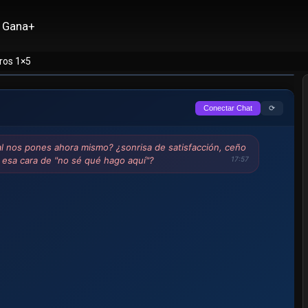
Gana+
eros 1×5
⟳
Conectar Chat
al nos pones ahora mismo? ¿sonrisa de satisfacción, ceño
 esa cara de "no sé qué hago aquí"?
17:57