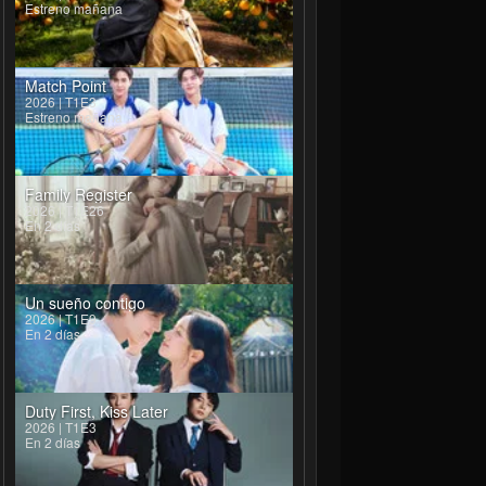
Estreno mañana
Match Point
2026 | T1E3
Estreno mañana
Family Register
2026 | T1E26
En 2 días
Un sueño contigo
2026 | T1E9
En 2 días
Duty First, Kiss Later
2026 | T1E3
En 2 días