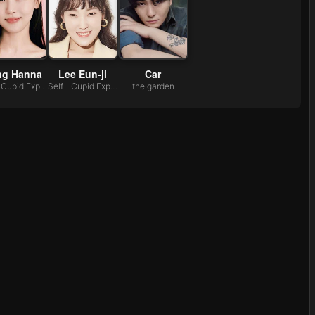
ng Hanna
Lee Eun-ji
Car
Self - Cupid Expert
Self - Cupid Expert
the garden