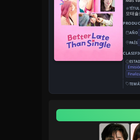
Más va
TÍTU
모태솔
PRODU
AÑO
PAÍS
CLASIF
ESTA
Emisió
Finali
TEMÁ