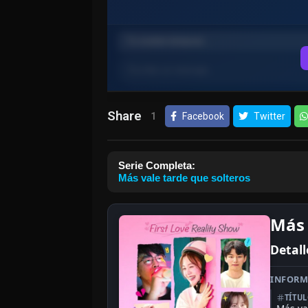
Share
1
Facebook
Twitter
Serie Completa:
Más vale tarde que solteros
Más 
Detall
INFORM
TÍTU