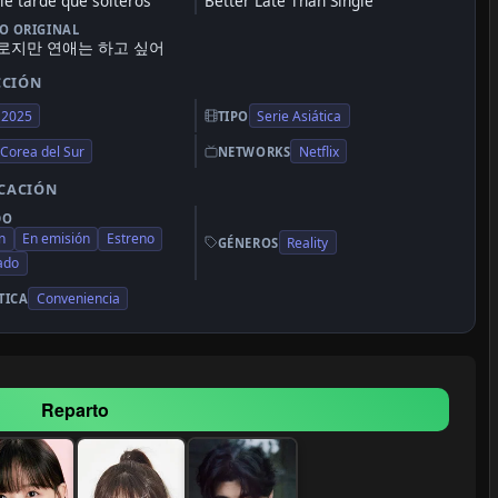
le tarde que solteros
Better Late Than Single
LO ORIGINAL
로지만 연애는 하고 싶어
CCIÓN
2025
Serie Asiática
TIPO
Corea del Sur
Netflix
NETWORKS
ICACIÓN
DO
n
En emisión
Estreno
Reality
GÉNEROS
zado
Conveniencia
TICA
Reparto