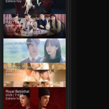
Estreno hoy
El complejo de apartamentos
2026 | T1E9
Estreno hoy
Love on the Menu
2026 | T1E5
Estreno hoy
The Edge of Horizon
2026 | T1E8
Estreno hoy
Royal Betrothal
2026 | T1E22
Estreno hoy