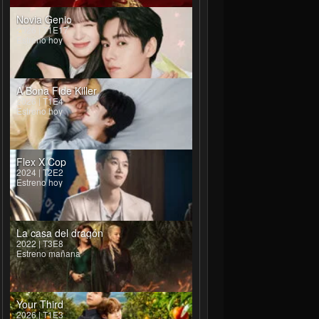
Novia Genio
2026 | T1E17
Estreno hoy
A Bona Fide Killer
2026 | T1E4
Estreno hoy
Flex X Cop
2024 | T2E2
Estreno hoy
La casa del dragón
2022 | T3E8
Estreno mañana
Your Third
2026 | T1E3