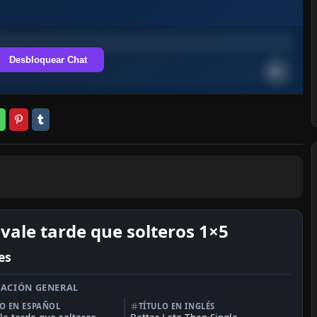
Desbloquear Chat
vale tarde que solteros 1×5
es
ACIÓN GENERAL
LO EN ESPAÑOL
TÍTULO EN INGLÉS