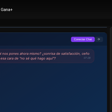
Gana+
⟳
Conectar Chat
al nos pones ahora mismo? ¿sonrisa de satisfacción, ceño
 esa cara de "no sé qué hago aquí"?
07:28