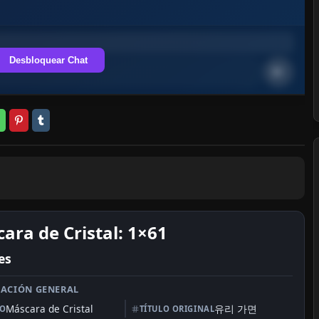
Desbloquear Chat
ara de Cristal: 1×61
es
ACIÓN GENERAL
Máscara de Cristal
유리 가면
LO
TÍTULO ORIGINAL