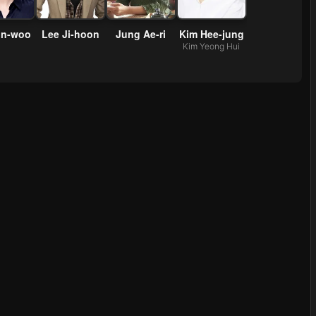
in-woo
Lee Ji-hoon
Jung Ae-ri
Kim Hee-jung
Kim Yeong Hui