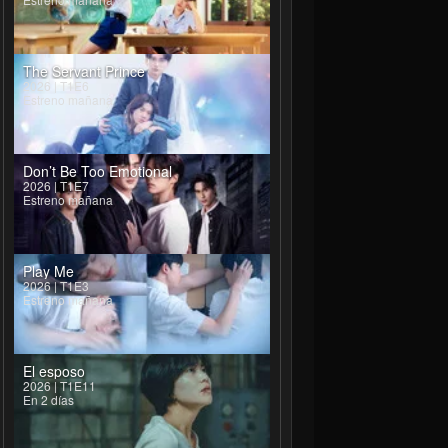
The Servant Prince
2026 | T1E6
Estreno mañana
Don’t Be Too Emotional
2026 | T1E7
Estreno mañana
Play Me
2026 | T1E3
Estreno mañana
El esposo
2026 | T1E11
En 2 días