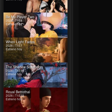
Be My Player Two
2026 | T1E4
Estreno hoy
When Light Fades
2026 | T1E7
Estreno hoy
The Shadow Sovereign
2026 | T1E18
Estreno hoy
Royal Betrothal
2026 | T1E18
Estreno hoy