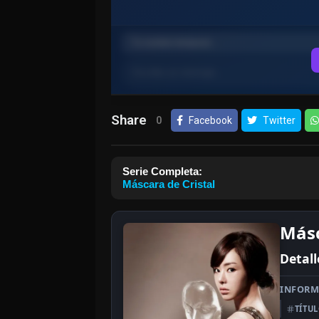
Share
0
Facebook
Twitter
Serie Completa:
Máscara de Cristal
Másc
Detall
INFORM
TÍTU