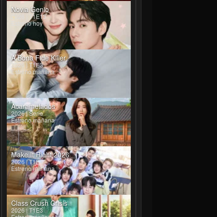
Novia Genio
2026 | T1E13
Estreno hoy
A Bona Fide Killer
2026 | T1E3
Estreno mañana
Acaramelados
2026 | Serie
Estreno mañana
Make It Right 2026
2026 | T1E4
Estreno mañana
Class Crush Crisis
2026 | T1E3
Estreno mañana