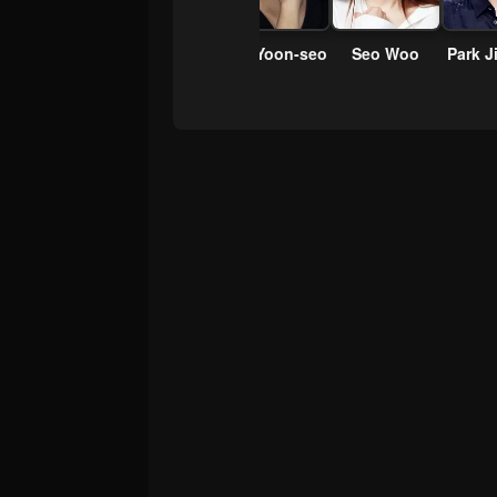
Kim Yoon-seo
Seo Woo
Park J