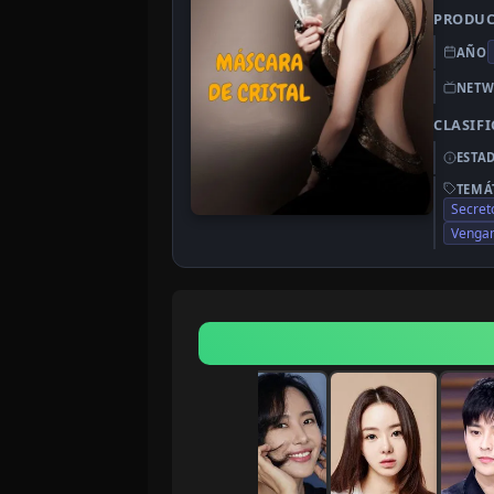
PRODU
AÑO
NETW
CLASIF
ESTA
TEMÁ
Secret
Vengan