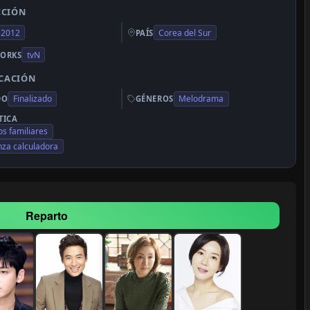
CCIÓN
2012
Corea del Sur
PAÍS
tvN
ORKS
ICACIÓN
Finalizado
Melodrama
DO
GÉNEROS
TICA
os familiares
za calculadora
Reparto