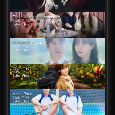
El complejo de apartamentos
2026 | T1E10
Estreno hoy
Love on the Menu
2026 | T1E6
Estreno hoy
Your Third
2026 | T1E3
Estreno hoy
Match Point
2026 | T1E3
Estreno hoy