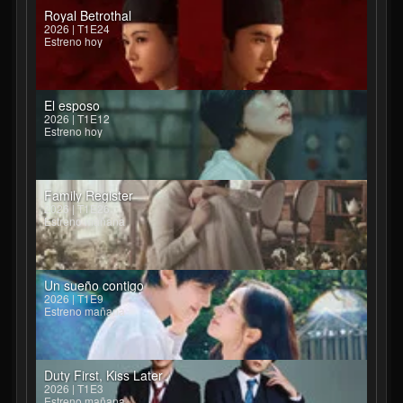
Royal Betrothal
2026 | T1E24
Estreno hoy
El esposo
2026 | T1E12
Estreno hoy
Family Register
2026 | T1E26
Estreno mañana
Un sueño contigo
2026 | T1E9
Estreno mañana
Duty First, Kiss Later
2026 | T1E3
Estreno mañana