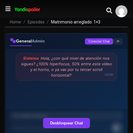
Home
Episodes
Matrimonio arreglado: 1×3
General
Admin
⟳
Conectar Chat
Sistema
Hola, ¿con qué nivel de atención nos
sigues? ¿100% hiperfocus, 50% entre este vídeo
y el horno, o ya vas por tu tercer scroll
horizontal?
03:09
Desbloquear Chat