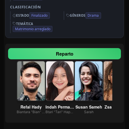
CLASIFICACIÓN
Finalizado
Drama
ESTADO
GÉNEROS
TEMÁTICA
Matrimonio arreglado
Reparto
Refal Hady
Indah Permatasari
Susan Sameh
Zsa Zsa Utar
Biantara "Bian" Wicaksana
Btari "Tari" Hapsari
Sarah
Ami