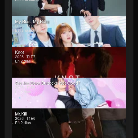
My Bias, My Boss
2026 | T1E3
Estreno mañana
Knot
2026 | T1E7
En 2 días
Are the Sexy Buttocks Not Good?
2026 | T1E6
En 2 días
Mr.Kill
2026 | T1E6
En 2 días