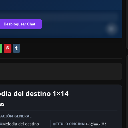
Desbloquear Chat
dia del destino 1×14
es
ACIÓN GENERAL
Melodia del destino
다섯손가락
LO
TÍTULO ORIGINAL