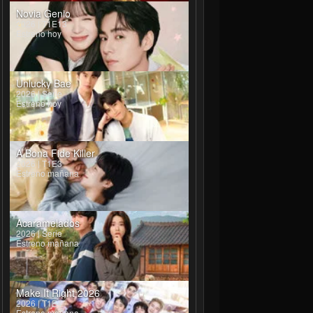
Novia Genio
2026 | T1E13
Estreno hoy
Unlucky Bae
2026 | Serie
Estreno hoy
A Bona Fide Killer
2026 | T1E3
Estreno mañana
Acaramelados
2026 | Serie
Estreno mañana
Make It Right 2026
2026 | T1E4
Estreno mañana