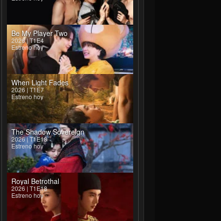
Be My Player Two
2026 | T1E4
Estreno hoy
When Light Fades
2026 | T1E7
Estreno hoy
The Shadow Sovereign
2026 | T1E18
Estreno hoy
Royal Betrothal
2026 | T1E18
Estreno hoy