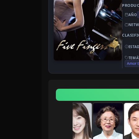
PRODU
AÑO
NETW
CLASIF
ESTA
TEMÁ
Amor t