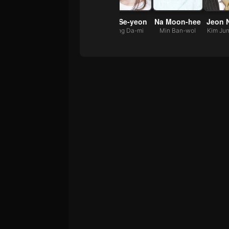
Ji Chang-wook
Chae Shi-ra
Jin Se-yeon
Na Moon-hee
Jeon 
Yoo In-ha
Chae Yeong-rang
Hong Da-mi
Min Ban-wol
Kim Ju