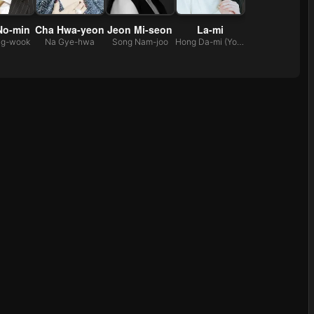
No-min
Cha Hwa-yeon
Jeon Mi-seon
La-mi
ng-wook
Na Gye-hwa
Song Nam-joo
Hong Da-mi (Young)