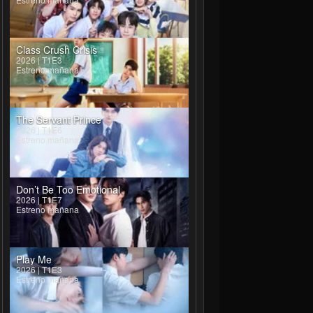
Class Crush Crisis
2026 | T1E3
Estreno mañana
The Servant Prince
2026 | T1E6
Estreno mañana
Don’t Be Too Emotional
2026 | T1E7
Estreno mañana
Play Me
2026 | T1E3
Estreno mañana