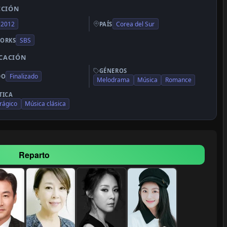
CCIÓN
2012
Corea del Sur
PAÍS
SBS
ORKS
ICACIÓN
GÉNEROS
Finalizado
DO
Melodrama
Música
Romance
TICA
rágico
Música clásica
Reparto