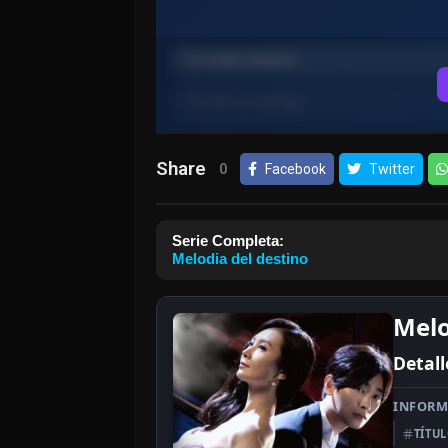
Share
0
Facebook
Twitter
Serie Completa:
Melodia del destino
Melo
Detall
INFORM
TÍTU