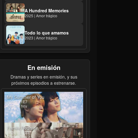
A Hundred Memories
2025 | Amor trágico
Todo lo que amamos
2023 | Amor trágico
En emisión
Dramas y series en emisión, y sus
próximos episodios a estrenarse.
My Summer of You
2026 | T1E7
Estreno hoy
Family Register
2026 | T1E23
Estreno hoy