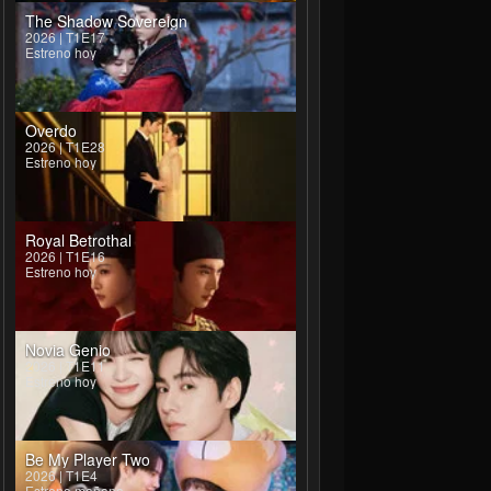
The Shadow Sovereign
2026 | T1E17
Estreno hoy
Overdo
2026 | T1E28
Estreno hoy
Royal Betrothal
2026 | T1E16
Estreno hoy
Novia Genio
2026 | T1E11
Estreno hoy
Be My Player Two
2026 | T1E4
Estreno mañana