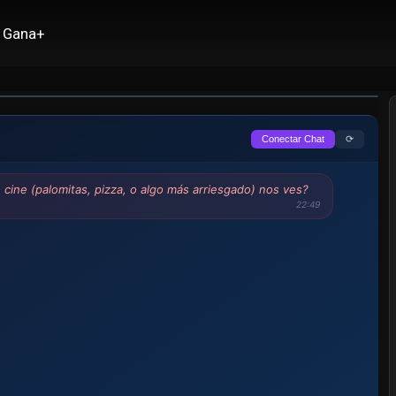
Gana+
⟳
Conectar Chat
cine (palomitas, pizza, o algo más arriesgado) nos ves?
22:49