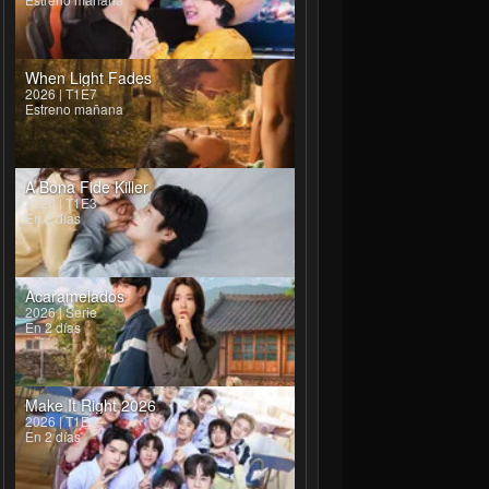
When Light Fades
2026 | T1E7
Estreno mañana
A Bona Fide Killer
2026 | T1E3
En 2 días
Acaramelados
2026 | Serie
En 2 días
Make It Right 2026
2026 | T1E4
En 2 días