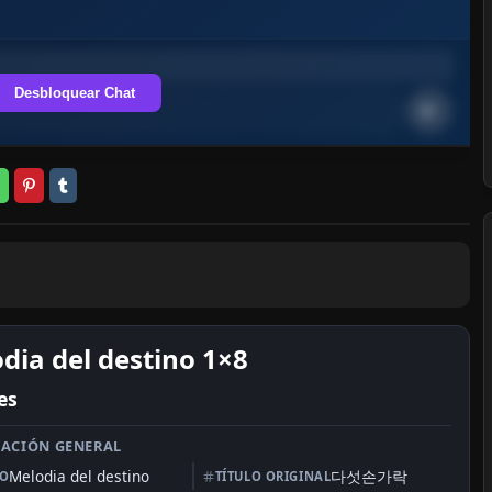
Desbloquear Chat
dia del destino 1×8
es
ACIÓN GENERAL
Melodia del destino
다섯손가락
LO
TÍTULO ORIGINAL