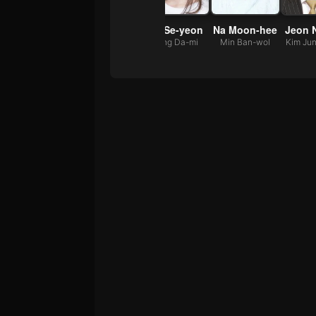
Ji Chang-wook
Chae Shi-ra
Jin Se-yeon
Na Moon-hee
Jeon 
Yoo In-ha
Chae Yeong-rang
Hong Da-mi
Min Ban-wol
Kim Ju