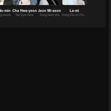
No-min
Cha Hwa-yeon
Jeon Mi-seon
La-mi
ng-wook
Na Gye-hwa
Song Nam-joo
Hong Da-mi (Young)