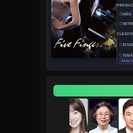
PRODU
AÑO
NETW
CLASIF
ESTA
TEMÁ
Amor t