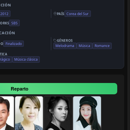
CCIÓN
2012
Corea del Sur
PAÍS
SBS
ORKS
ICACIÓN
GÉNEROS
Finalizado
DO
Melodrama
Música
Romance
TICA
rágico
Música clásica
Reparto