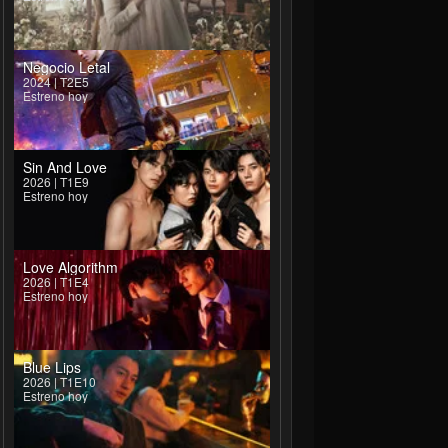
Negocio Letal
2024 | T2E5
Estreno hoy
Sin And Love
2026 | T1E9
Estreno hoy
Love Algorithm
2026 | T1E4
Estreno hoy
Blue Lips
2026 | T1E10
Estreno hoy