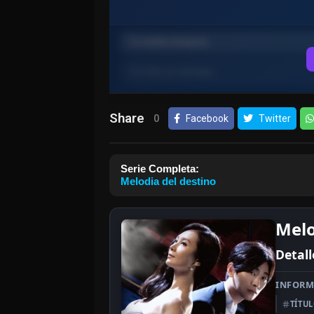
Share
0
Facebook
Twitter
Serie Completa:
Melodia del destino
Melo
Detall
INFORM
TÍTU