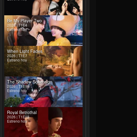
Be My Player Two
2026 | T1E4
Estreno hoy
When Light Fades
2026 | T1E7
Estreno hoy
The Shadow Sovereign
2026 | T1E18
Estreno hoy
Royal Betrothal
2026 | T1E18
Estreno hoy