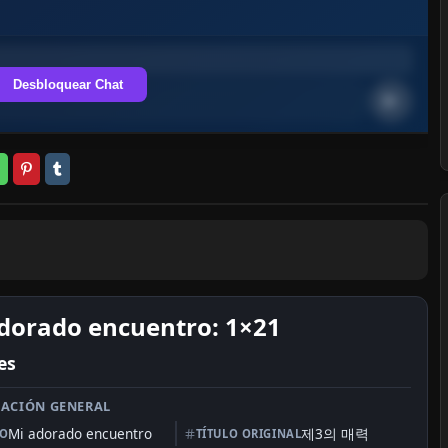
Desbloquear Chat
dorado encuentro: 1×21
es
ACIÓN GENERAL
Mi adorado encuentro
제3의 매력
LO
TÍTULO ORIGINAL