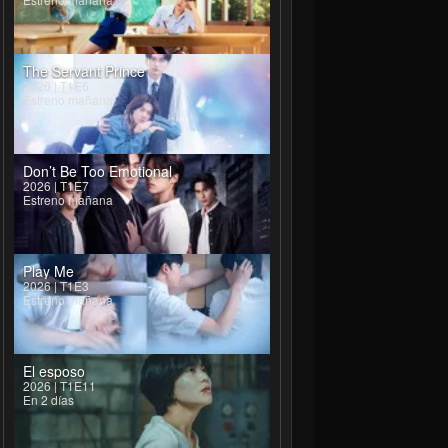
The Servant Prince
2026 | T1E6
Estreno mañana
Don’t Be Too Emotional
2026 | T1E7
Estreno mañana
Play Me
2026 | T1E3
Estreno mañana
El esposo
2026 | T1E11
En 2 días