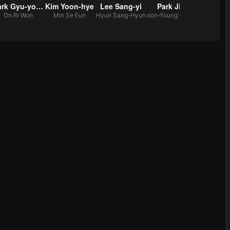
Park Gyu-young
Kim Yoon-hye
Lee Sang-yi
Park Ji-il
On Ri Won
Min Se Eun
Hyun Sang-Hyun
oon-Young's father
design