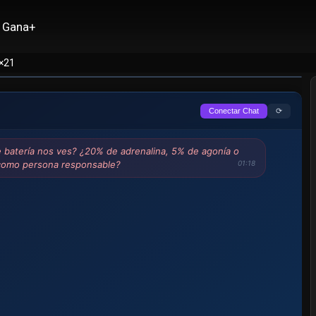
Gana+
1×21
⟳
Conectar Chat
e batería nos ves? ¿20% de adrenalina, 5% de agonía o
como persona responsable?
01:18