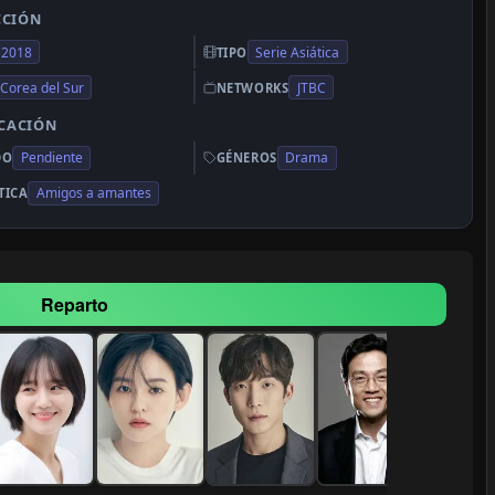
CCIÓN
2018
Serie Asiática
TIPO
Corea del Sur
JTBC
NETWORKS
ICACIÓN
Pendiente
Drama
DO
GÉNEROS
Amigos a amantes
TICA
Reparto