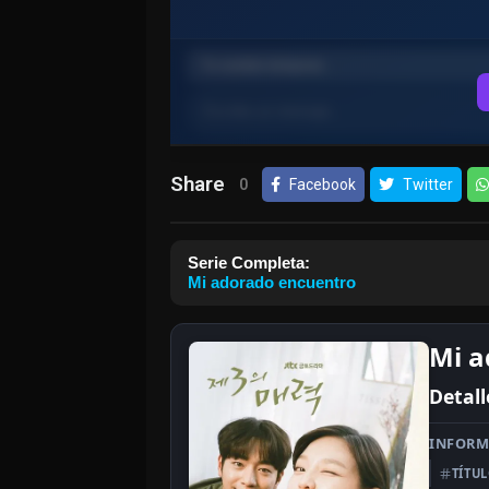
Share
0
Facebook
Twitter
Serie Completa:
Mi adorado encuentro
Mi a
Detall
INFORM
TÍTU