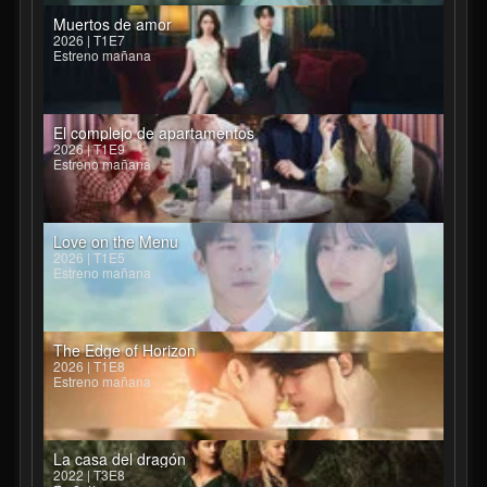
Muertos de amor
2026 | T1E7
Estreno mañana
El complejo de apartamentos
2026 | T1E9
Estreno mañana
Love on the Menu
2026 | T1E5
Estreno mañana
The Edge of Horizon
2026 | T1E8
Estreno mañana
La casa del dragón
2022 | T3E8