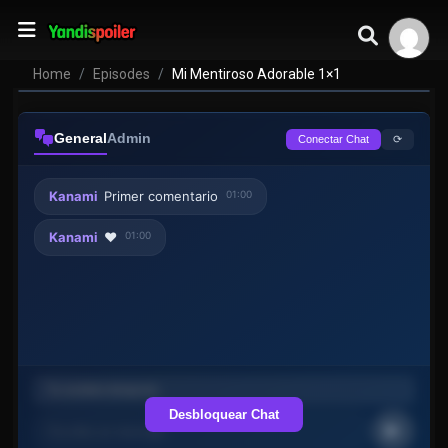
Home
Episodes
Mi Mentiroso Adorable 1×1
General
Admin
⟳
Conectar Chat
Kanami
Primer comentario
01:00
Kanami
❤️
01:00
Desbloquear Chat