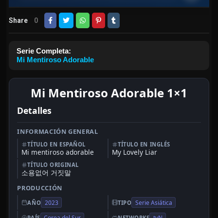
Share
0
Serie Completa:
Mi Mentiroso Adorable
Mi Mentiroso Adorable 1×1
Detalles
INFORMACIÓN GENERAL
TÍTULO EN ESPAÑOL
TÍTULO EN INGLÉS
Mi mentiroso adorable
My Lovely Liar
TÍTULO ORIGINAL
소용없어 거짓말
PRODUCCIÓN
2023
Serie Asiática
AÑO
TIPO
Corea del Sur
tvN
PAÍS
NETWORKS