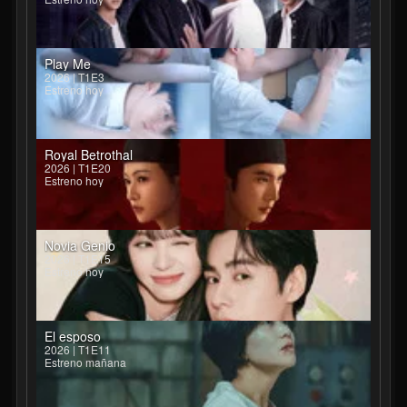
Play Me
2026 | T1E3
Estreno hoy
Royal Betrothal
2026 | T1E20
Estreno hoy
Novia Genio
2026 | T1E15
Estreno hoy
El esposo
2026 | T1E11
Estreno mañana