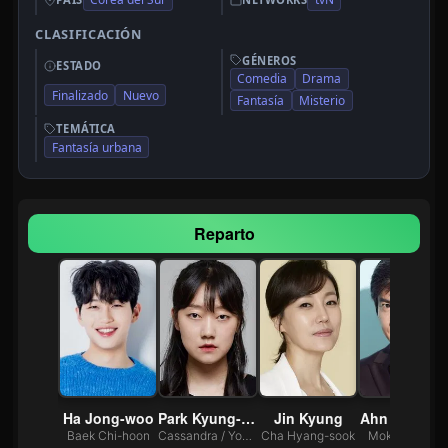
CLASIFICACIÓN
GÉNEROS
ESTADO
Comedia
Drama
Finalizado
Nuevo
Fantasía
Misterio
TEMÁTICA
Fantasía urbana
Reparto
Nam Hyeon-woo
Ha Jong-woo
Park Kyung-hye
Jin Kyung
Ahn Nae-sa
ae-chan
Baek Chi-hoon
Cassandra / Yoon Ye-Seul
Cha Hyang-sook
Mok Tae-seob