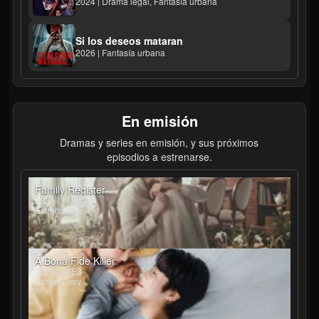
2024 | Drama legal, Fantasía urbana
Si los deseos mataran
2026 | Fantasía urbana
En emisión
Dramas y series en emisión, y sus próximos
episodios a estrenarse.
Family Register
2026 | T1E25
Estreno hoy
A Bona Fide Killer
2026 | T1E3
Estreno hoy