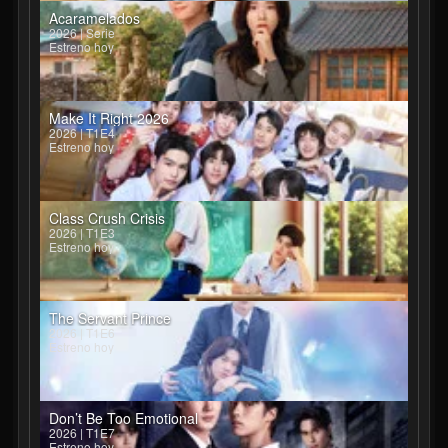
Acaramelados
2026 | Serie
Estreno hoy
Make It Right 2026
2026 | T1E4
Estreno hoy
Class Crush Crisis
2026 | T1E3
Estreno hoy
The Servant Prince
2026 | T1E6
Estreno hoy
Don’t Be Too Emotional
2026 | T1E7
Estreno hoy