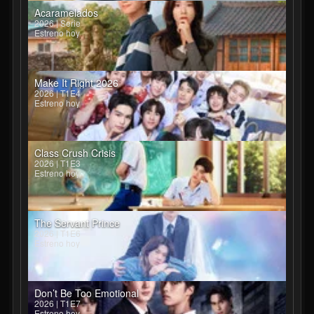
Acaramelados
2026 | Serie
Estreno hoy
Make It Right 2026
2026 | T1E4
Estreno hoy
Class Crush Crisis
2026 | T1E3
Estreno hoy
The Servant Prince
2026 | T1E6
Estreno hoy
Don’t Be Too Emotional
2026 | T1E7
Estreno hoy