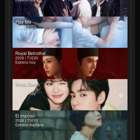
Play Me
2026 | T1E3
Estreno hoy
Royal Betrothal
2026 | T1E20
Estreno hoy
Novia Genio
2026 | T1E15
Estreno hoy
El esposo
2026 | T1E11
Estreno mañana