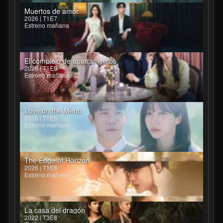
Muertos de amor
2026 | T1E7
Estreno mañana
El complejo de apartamentos
2026 | T1E9
Estreno mañana
Love on the Menu
2026 | T1E5
Estreno mañana
The Edge of Horizon
2026 | T1E8
Estreno mañana
La casa del dragón
2022 | T3E8