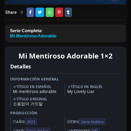
Share
0
Serie Completa:
Mi Mentiroso Adorable
Mi Mentiroso Adorable 1×2
Detalles
INFORMACIÓN GENERAL
TÍTULO EN ESPAÑOL
TÍTULO EN INGLÉS
Mi mentiroso adorable
My Lovely Liar
TÍTULO ORIGINAL
소용없어 거짓말
PRODUCCIÓN
2023
Serie Asiática
AÑO
TIPO
Corea del Sur
tvN
PAÍS
NETWORKS