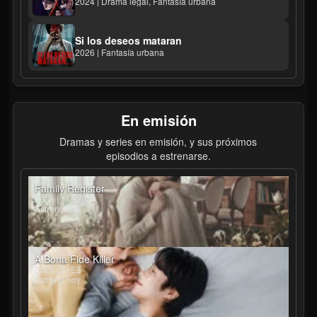
2024 | Drama legal, Fantasía urbana
Si los deseos mataran
2026 | Fantasía urbana
En emisión
Dramas y series en emisión, y sus próximos
episodios a estrenarse.
Family Register
2026 | T1E25
Estreno hoy
A Bona Fide Killer
2026 | T1E3
Estreno hoy