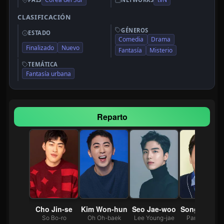
CLASIFICACIÓN
GÉNEROS
ESTADO
Comedia
Drama
Finalizado
Nuevo
Fantasía
Misterio
TEMÁTICA
Fantasía urbana
Reparto
ae-sang
Cho Jin-se
Kim Won-hun
Seo Jae-woo
Song Jin-wo
Tae-seob
So Bo-ro
Oh Oh-baek
Lee Young-jae
Park Moo-jin