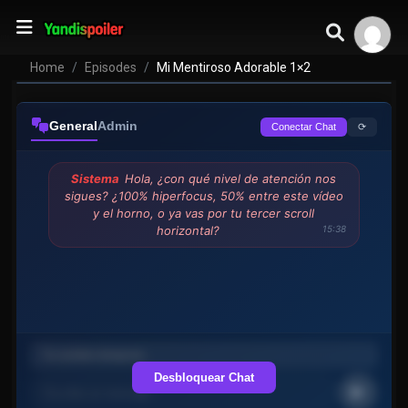
Home
Episodes
Mi Mentiroso Adorable 1×2
General
Admin
⟳
Conectar Chat
Sistema
Hola, ¿con qué nivel de atención nos
sigues? ¿100% hiperfocus, 50% entre este vídeo
y el horno, o ya vas por tu tercer scroll
horizontal?
15:38
Desbloquear Chat