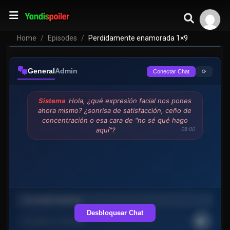
Home
Episodes
Perdidamente enamorada 1×9
General
Admin
⟳
Conectar Chat
Sistema
Hola, ¿qué expresión facial nos pones
ahora mismo? ¿sonrisa de satisfacción, ceño de
concentración o esa cara de "no sé qué hago
aquí"?
08:00
Desbloquear Chat