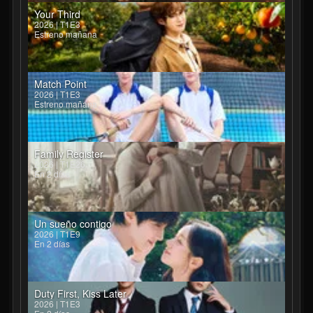
Your Third
2026 | T1E3
Estreno mañana
Match Point
2026 | T1E3
Estreno mañana
Family Register
2026 | T1E26
En 2 días
Un sueño contigo
2026 | T1E9
En 2 días
Duty First, Kiss Later
2026 | T1E3