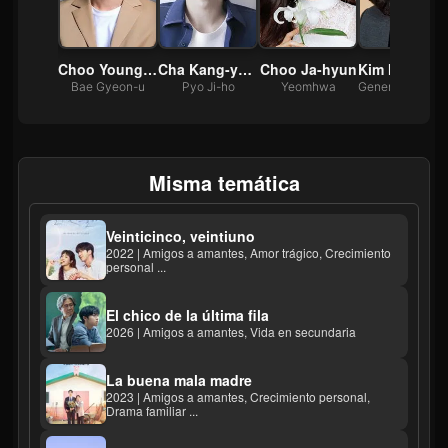
Yi-hyun
Choo Young-woo
Cha Kang-yoon
Choo Ja-hyun
Kim M
 Seong-a
Bae Gyeon-u
Pyo Ji-ho
Yeomhwa
G
Misma temática
Veinticinco, veintiuno
2022 | Amigos a amantes, Amor trágico, Crecimiento
personal ...
El chico de la última fila
2026 | Amigos a amantes, Vida en secundaria
La buena mala madre
2023 | Amigos a amantes, Crecimiento personal,
Drama familiar ...