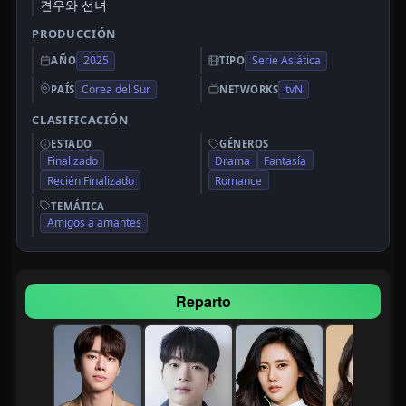
견우와 선녀
PRODUCCIÓN
2025
Serie Asiática
AÑO
TIPO
Corea del Sur
tvN
PAÍS
NETWORKS
CLASIFICACIÓN
ESTADO
GÉNEROS
Finalizado
Drama
Fantasía
Recién Finalizado
Romance
TEMÁTICA
Amigos a amantes
Reparto