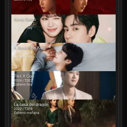
Novia Genio
2026 | T1E17
Estreno hoy
A Bona Fide Killer
2026 | T1E4
Estreno hoy
Flex X Cop
2024 | T2E2
Estreno hoy
La casa del dragón
2022 | T3E8
Estreno mañana