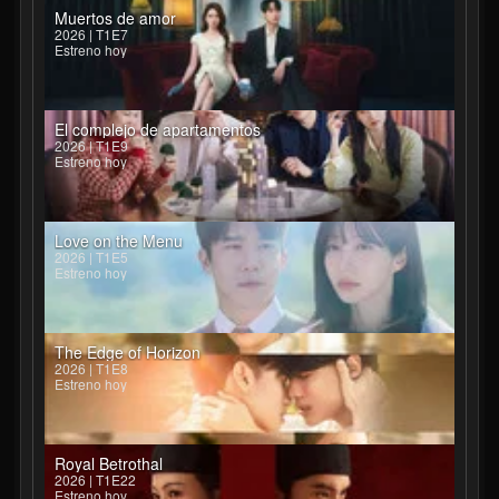
Muertos de amor
2026 | T1E7
Estreno hoy
El complejo de apartamentos
2026 | T1E9
Estreno hoy
Love on the Menu
2026 | T1E5
Estreno hoy
The Edge of Horizon
2026 | T1E8
Estreno hoy
Royal Betrothal
2026 | T1E22
Estreno hoy