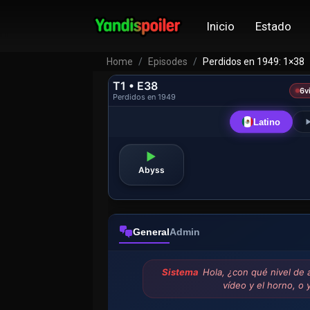
Inicio
Estado
Home
Episodes
Perdidos en 1949: 1×38
T1 • E38
6
v
Perdidos en 1949
Latino
▶
Abyss
General
Admin
Sistema
Hola, ¿con qué nivel de
vídeo y el horno, o y