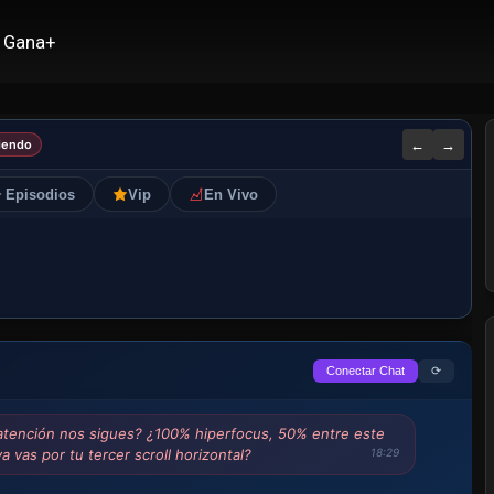
Gana+
←
→
iendo
Episodios
Vip
En Vivo
⟳
Conectar Chat
 atención nos sigues? ¿100% hiperfocus, 50% entre este
a vas por tu tercer scroll horizontal?
18:29