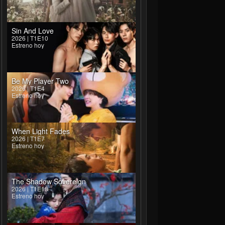
Sin And Love
2026 | T1E10
Estreno hoy
Be My Player Two
2026 | T1E4
Estreno hoy
When Light Fades
2026 | T1E7
Estreno hoy
The Shadow Sovereign
2026 | T1E18
Estreno hoy