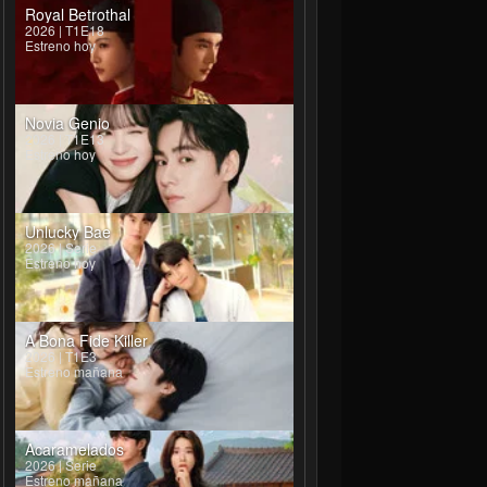
Royal Betrothal
2026 | T1E18
Estreno hoy
Novia Genio
2026 | T1E13
Estreno hoy
Unlucky Bae
2026 | Serie
Estreno hoy
A Bona Fide Killer
2026 | T1E3
Estreno mañana
Acaramelados
2026 | Serie
Estreno mañana