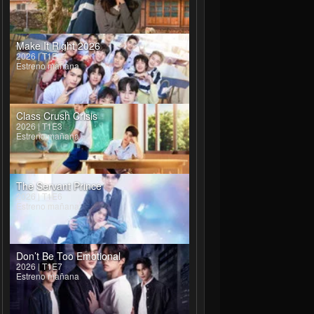
Make It Right 2026
2026 | T1E4
Estreno mañana
Class Crush Crisis
2026 | T1E3
Estreno mañana
The Servant Prince
2026 | T1E6
Estreno mañana
Don’t Be Too Emotional
2026 | T1E7
Estreno mañana