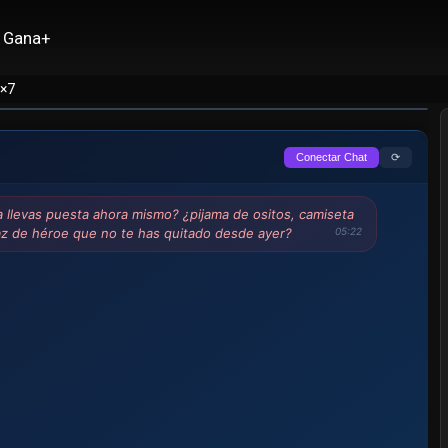
Gana+
1×7
⟳
Conectar Chat
a llevas puesta ahora mismo? ¿pijama de ositos, camiseta
raz de héroe que no te has quitado desde ayer?
05:22