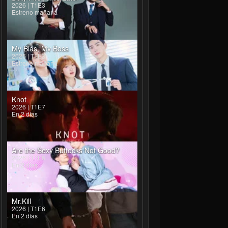
2026 | T1E3
Estreno mañana
My Bias, My Boss
2026 | T1E3
Estreno mañana
Knot
2026 | T1E7
En 2 días
Are the Sexy Buttocks Not Good?
2026 | T1E6
En 2 días
Mr.Kill
2026 | T1E6
En 2 días