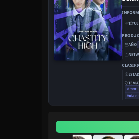
INFORM
TÍTU
PRODU
AÑO
NETW
CLASIF
ESTA
TEMÁ
Amor i
Vida e