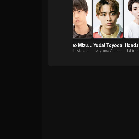
Ai Mikami
Ryubi Miyase
Rintaro Mizusawa
Yudai Toyoda
Honda
Ichica Arisawa
Ryogo Maki
Kanda Atsushi
Miyama Asuka
Ichino