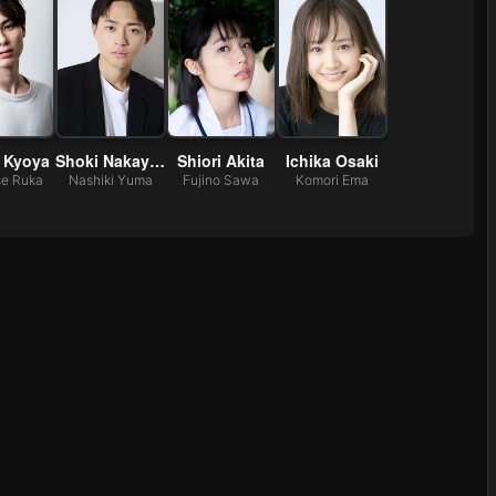
 Kyoya
Shoki Nakayama
Shiori Akita
Ichika Osaki
se Ruka
Nashiki Yuma
Fujino Sawa
Komori Ema