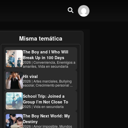
Misma temática
The Boy and I Who Will
Break Up in 100 Days
2026 | Conveniencia, Enemigos a
amantes, Vida en secundaria
Hit viral
2026 | Artes marciales, Bullying
escolar, Crecimiento personal ...
School Trip: Joined a
Group I’m Not Close To
2025 | Vida en secundaria
The Boy Next World: My
Destiny
2026 | Amor imposible, Mundos