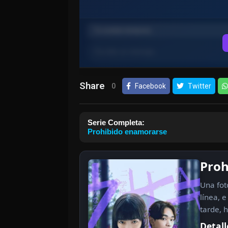
Share
0
Facebook
Twitter
Serie Completa:
Prohibido enamorarse
Proh
Una fot
línea, 
tarde, 
Detall