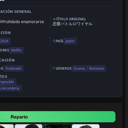
ACIÓN GENERAL
TÍTULO ORIGINAL
Prohibido enamorarse
LO
恋愛バトルロワイヤル
CCIÓN
2024
Japón
PAÍS
Netflix
ORKS
ICACIÓN
Finalizado
Drama
Romance
DO
GÉNEROS
TICA
mposible
n secundaria
Reparto