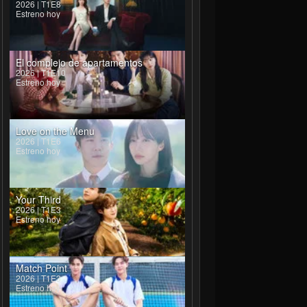
2026 | T1E8
Estreno hoy
El complejo de apartamentos
2026 | T1E10
Estreno hoy
Love on the Menu
2026 | T1E6
Estreno hoy
Your Third
2026 | T1E3
Estreno hoy
Match Point
2026 | T1E3
Estreno hoy