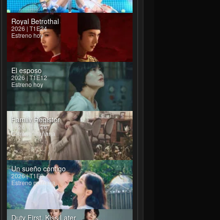
Royal Betrothal
2026 | T1E24
Estreno hoy
El esposo
2026 | T1E12
Estreno hoy
Family Register
2026 | T1E26
Estreno mañana
Un sueño contigo
2026 | T1E9
Estreno mañana
Duty First, Kiss Later