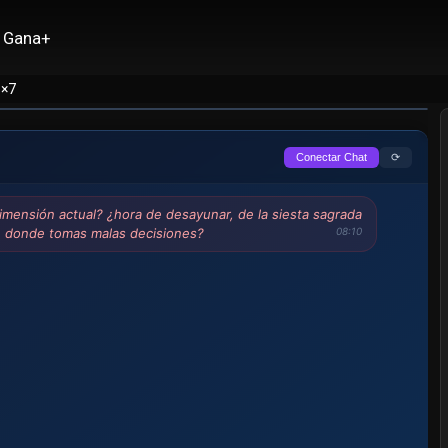
Gana+
1×7
⟳
Conectar Chat
imensión actual? ¿hora de desayunar, de la siesta sagrada
. donde tomas malas decisiones?
08:10