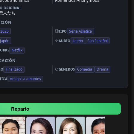
icos anónimos
Romantics Anonymous
LO ORIGINAL
恋人たち
CCIÓN
2025
Serie Asiática
TIPO
Japón
Latino
Sub Español
AUDIO
Netflix
ORKS
ICACIÓN
Finalizado
Comedia
Drama
DO
GÉNEROS
Amigos a amantes
TICA
Reparto