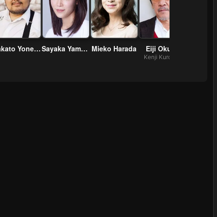
Takato Yonemoto
Sayaka Yamaguchi
Mieko Harada
Eiji Okuda
Kenji Kuroiwa