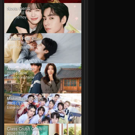
Novia Genio
2026 | T1E13
Estreno hoy
A Bona Fide Killer
2026 | T1E3
Estreno mañana
Acaramelados
2026 | Serie
Estreno mañana
Make It Right 2026
2026 | T1E4
Estreno mañana
Class Crush Crisis
2026 | T1E3