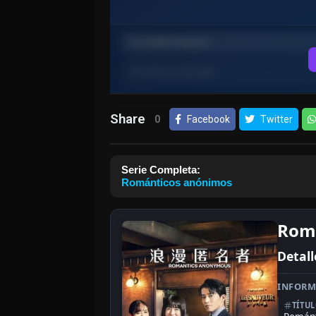
Share
0
Facebook
Twitter
Serie Completa:
Románticos anónimos
Romá
Detall
INFORM
TÍTU