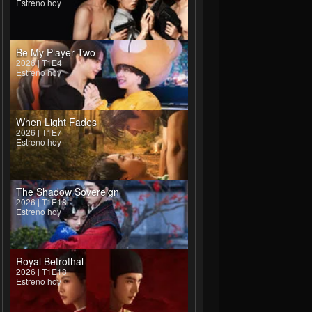
Estreno hoy
Be My Player Two
2026 | T1E4
Estreno hoy
When Light Fades
2026 | T1E7
Estreno hoy
The Shadow Sovereign
2026 | T1E18
Estreno hoy
Royal Betrothal
2026 | T1E18
Estreno hoy