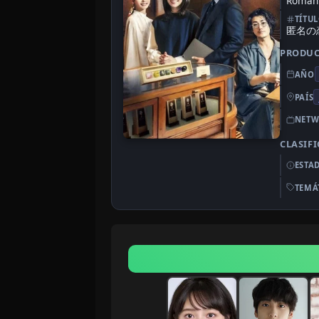
Románt
TÍTU
匿名の
PRODU
AÑO
PAÍS
NETW
CLASIF
ESTA
TEMÁ