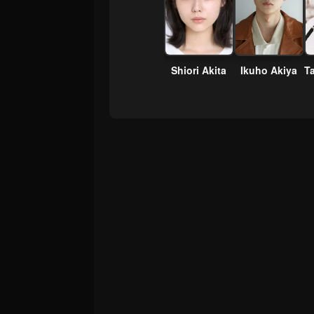
Ise
Keiichiro Azuma
Koya Fukuda
Shiori Akita
Ikuho Akiya