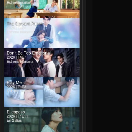
Estreno mañana
The Servant Prince
2026 | T1E6
Estreno mañana
Don’t Be Too Emotional
2026 | T1E7
Estreno mañana
Play Me
2026 | T1E3
Estreno mañana
El esposo
2026 | T1E11
En 2 días