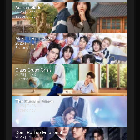
Acaramelados
2026 | Serie
Estreno hoy
Make It Right 2026
2026 | T1E4
Estreno hoy
Class Crush Crisis
2026 | T1E3
Estreno hoy
The Servant Prince
2026 | T1E6
Estreno hoy
Don’t Be Too Emotional
2026 | T1E7