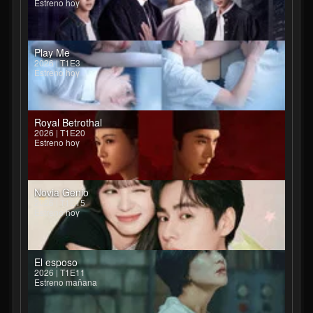
Estreno hoy
Play Me
2026 | T1E3
Estreno hoy
Royal Betrothal
2026 | T1E20
Estreno hoy
Novia Genio
2026 | T1E15
Estreno hoy
El esposo
2026 | T1E11
Estreno mañana