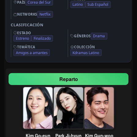
Corea del Sur
PAÍS
Latino
Sub Español
Netflix
NETWORKS
CLASIFICACIÓN
ESTADO
Drama
GÉNEROS
Estreno
Finalizado
TEMÁTICA
COLECCIÓN
Amigos a amantes
Kdramas Latino
Reparto
Kim Go-eun
Park Ji-hyun
Kim Gun-woo