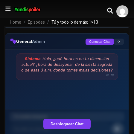
Home
Episodes
Tú y todo lo demás: 1×13
General
Admin
⟳
Conectar Chat
Sistema
Hola, ¿qué hora es en tu dimensión
actual? ¿hora de desayunar, de la siesta sagrada
o de esas 3 a.m. donde tomas malas decisiones?
01:18
Desbloquear Chat