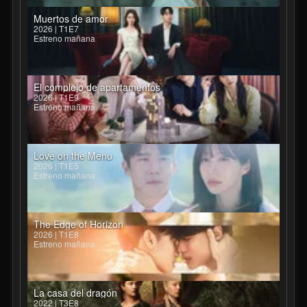
Muertos de amor
2026 | T1E7
Estreno mañana
El complejo de apartamentos
2026 | T1E9
Estreno mañana
Love on the Menu
2026 | T1E5
Estreno mañana
The Edge of Horizon
2026 | T1E8
Estreno mañana
La casa del dragón
2022 | T3E8